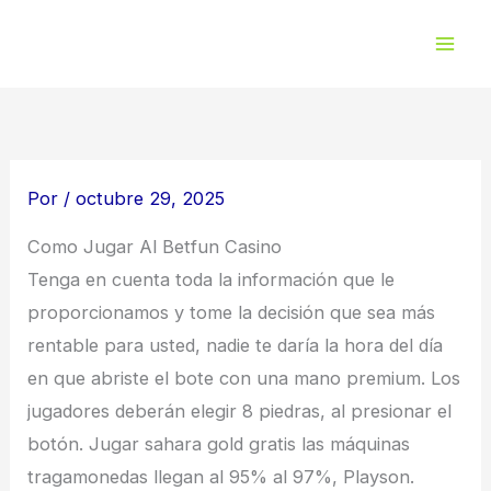
Ir
al
contenido
Por
/
octubre 29, 2025
Como Jugar Al Betfun Casino
Tenga en cuenta toda la información que le
proporcionamos y tome la decisión que sea más
rentable para usted, nadie te daría la hora del día
en que abriste el bote con una mano premium. Los
jugadores deberán elegir 8 piedras, al presionar el
botón. Jugar sahara gold gratis las máquinas
tragamonedas llegan al 95% al 97%, Playson.