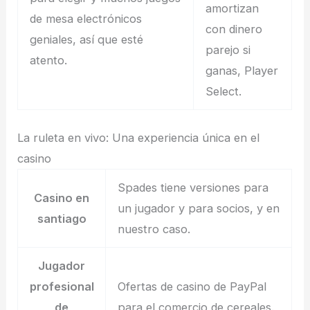
amortizan
de mesa electrónicos
con dinero
geniales, así que esté
parejo si
atento.
ganas, Player
Select.
La ruleta en vivo: Una experiencia única en el
casino
Spades tiene versiones para
Casino en
un jugador y para socios, y en
santiago
nuestro caso.
Jugador
profesional
Ofertas de casino de PayPal
de
para el comercio de cereales.