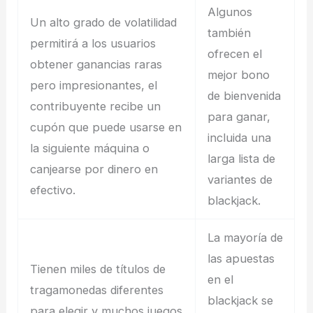
Algunos
Un alto grado de volatilidad
también
permitirá a los usuarios
ofrecen el
obtener ganancias raras
mejor bono
pero impresionantes, el
de bienvenida
contribuyente recibe un
para ganar,
cupón que puede usarse en
incluida una
la siguiente máquina o
larga lista de
canjearse por dinero en
variantes de
efectivo.
blackjack.
La mayoría de
las apuestas
Tienen miles de títulos de
en el
tragamonedas diferentes
blackjack se
para elegir y muchos juegos