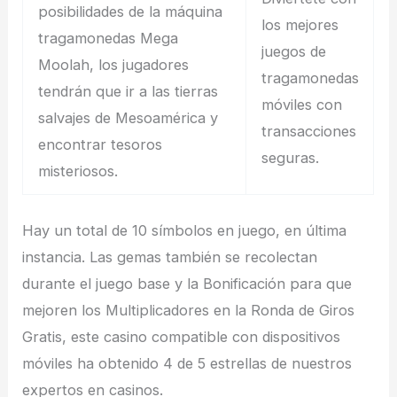
posibilidades de la máquina
los mejores
tragamonedas Mega
juegos de
Moolah, los jugadores
tragamonedas
tendrán que ir a las tierras
móviles con
salvajes de Mesoamérica y
transacciones
encontrar tesoros
seguras.
misteriosos.
Hay un total de 10 símbolos en juego, en última
instancia. Las gemas también se recolectan
durante el juego base y la Bonificación para que
mejoren los Multiplicadores en la Ronda de Giros
Gratis, este casino compatible con dispositivos
móviles ha obtenido 4 de 5 estrellas de nuestros
expertos en casinos.