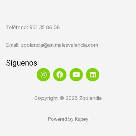
Teléfono:
961 35 06 08
Email: zoolandia@animalesvalencia.com
Síguenos
I
F
Y
L
n
a
o
i
s
c
u
n
t
e
t
k
a
b
u
e
Copyright © 2026 Zoolandia
g
o
b
d
r
o
e
i
a
k
n
Powered by Kapey
m