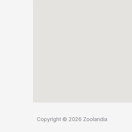
Copyright © 2026 Zoolandia