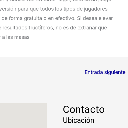
ersión para que todos los tipos de jugadores
 de forma gratuita o en efectivo. Si desea elevar
 resultados fructíferos, no es de extrañar que
 a las masas.
Entrada siguiente
Contacto
Ubicación