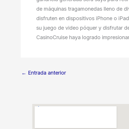
de máquinas tragamonedas lleno de div
disfruten en dispositivos iPhone o iPad
su juego de video póquer y disfrutar de
CasinoCruise haya logrado impresionar
←
Entrada anterior