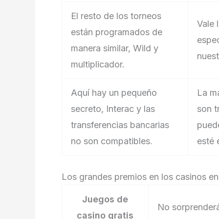
El resto de los torneos
Vale 
están programados de
espec
manera similar, Wild y
nuest
multiplicador.
Aquí hay un pequeño
La ma
secreto, Interac y las
son t
transferencias bancarias
puede
no son compatibles.
esté 
Los grandes premios en los casinos en 
Juegos de
No sorprenderá
casino gratis