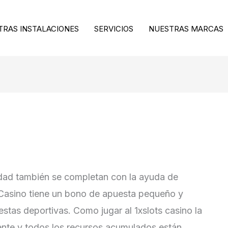
TRAS INSTALACIONES
SERVICIOS
NUESTRAS MARCAS
tidad también se completan con la ayuda de
l Casino tiene un bono de apuesta pequeño y
estas deportivas. Como jugar al 1xslots casino la
iente y todos los recursos acumulados están