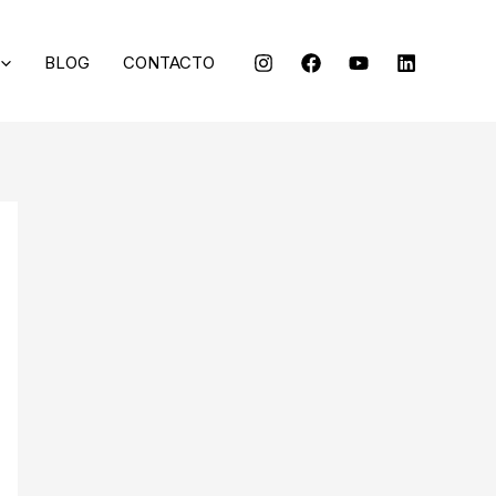
BLOG
CONTACTO