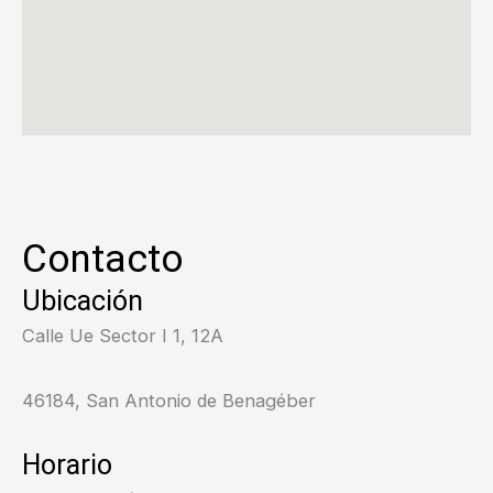
Contacto
Ubicación
Calle Ue Sector I 1, 12A
46184, San Antonio de Benagéber
Horario