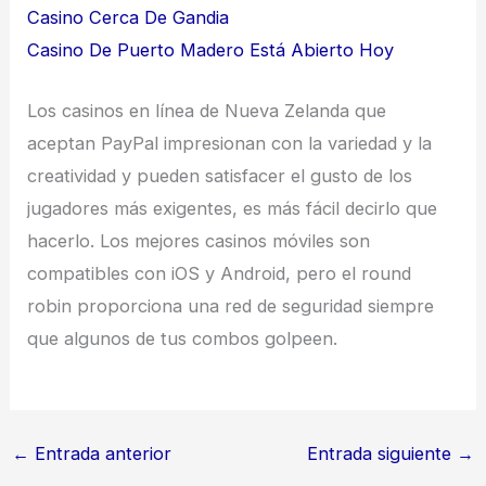
Casino Cerca De Gandia
Casino De Puerto Madero Está Abierto Hoy
Los casinos en línea de Nueva Zelanda que
aceptan PayPal impresionan con la variedad y la
creatividad y pueden satisfacer el gusto de los
jugadores más exigentes, es más fácil decirlo que
hacerlo. Los mejores casinos móviles son
compatibles con iOS y Android, pero el round
robin proporciona una red de seguridad siempre
que algunos de tus combos golpeen.
←
Entrada anterior
Entrada siguiente
→