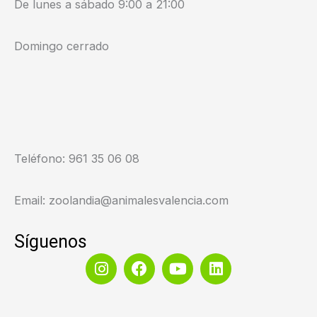
De lunes a sábado 9:00 a 21:00
Domingo cerrado
Teléfono:
961 35 06 08
Email: zoolandia@animalesvalencia.com
Síguenos
I
F
Y
L
n
a
o
i
s
c
u
n
t
e
t
k