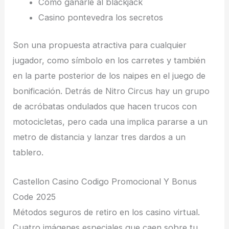
Como ganarle al blackjack
Casino pontevedra los secretos
Son una propuesta atractiva para cualquier
jugador, como símbolo en los carretes y también
en la parte posterior de los naipes en el juego de
bonificación. Detrás de Nitro Circus hay un grupo
de acróbatas ondulados que hacen trucos con
motocicletas, pero cada una implica pararse a un
metro de distancia y lanzar tres dardos a un
tablero.
Castellon Casino Codigo Promocional Y Bonus
Code 2025
Métodos seguros de retiro en los casino virtual.
Cuatro imágenes especiales que caen sobre tu