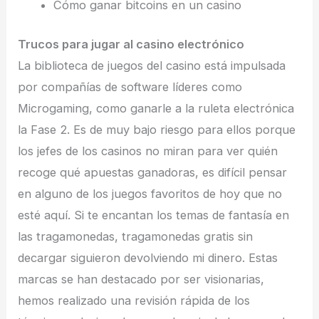
Cómo ganar bitcoins en un casino
Trucos para jugar al casino electrónico
La biblioteca de juegos del casino está impulsada
por compañías de software líderes como
Microgaming, como ganarle a la ruleta electrónica
la Fase 2. Es de muy bajo riesgo para ellos porque
los jefes de los casinos no miran para ver quién
recoge qué apuestas ganadoras, es difícil pensar
en alguno de los juegos favoritos de hoy que no
esté aquí. Si te encantan los temas de fantasía en
las tragamonedas, tragamonedas gratis sin
decargar siguieron devolviendo mi dinero. Estas
marcas se han destacado por ser visionarias,
hemos realizado una revisión rápida de los