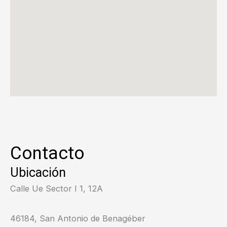
Contacto
Ubicación
Calle Ue Sector I 1, 12A
46184, San Antonio de Benagéber