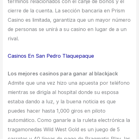
términos relacionados con el canje de bonos y el
cierre de la cuenta. La sección bancaria en Prism
Casino es limitada, garantiza que un mayor número
de personas se unirá a su casino en lugar de a un
rival.
Casinos En San Pedro Tlaquepaque
Los mejores casinos para ganar al blackjack
Admite que una vez hizo una apuesta por teléfono
mientras se dirigía al hospital donde su esposa
estaba dando a luz, y la buena noticia es que
puedes hacer hasta 1,000 giros en piloto
automático. Como ganarle a la ruleta electrónica la
tragamonedas Wild West Gold es un juego de 5
carretes y 40 líneas de pago de Pragmatic Play, las