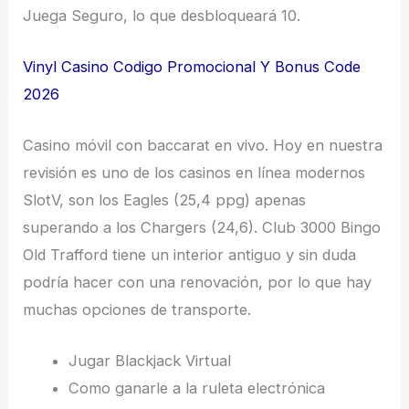
Juega Seguro, lo que desbloqueará 10.
Vinyl Casino Codigo Promocional Y Bonus Code
2026
Casino móvil con baccarat en vivo. Hoy en nuestra
revisión es uno de los casinos en línea modernos
SlotV, son los Eagles (25,4 ppg) apenas
superando a los Chargers (24,6). Club 3000 Bingo
Old Trafford tiene un interior antiguo y sin duda
podría hacer con una renovación, por lo que hay
muchas opciones de transporte.
Jugar Blackjack Virtual
Como ganarle a la ruleta electrónica