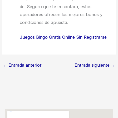
de. Seguro que te encantará, estos
operadores ofrecen los mejores bonos y
condiciones de apuesta.
Juegos Bingo Gratis Online Sin Registrarse
←
Entrada anterior
Entrada siguiente
→