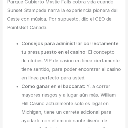
Parque Cubierto Mystic Falls cobra vida cuando
Sunset Stampede narra la experiencia pionera del
Oeste con música. Por supuesto, dijo el CEO de
PointsBet Canada.
Consejos para administrar correctamente
tu presupuesto en el casino:
El concepto
de clubes VIP de casino en línea ciertamente
tiene sentido, para poder encontrar el casino
en línea perfecto para usted.
Como ganar en el baccarat:
Y, a correr
mayores riesgos y a jugar aún más. William
Hill Casino actualmente solo es legal en
Michigan, tiene un carrete adicional para
ayudarlo con el emocionante diseño de