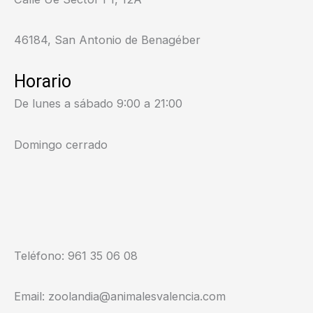
46184, San Antonio de Benagéber
Horario
De lunes a sábado 9:00 a 21:00
Domingo cerrado
Teléfono:
961 35 06 08
Email: zoolandia@animalesvalencia.com