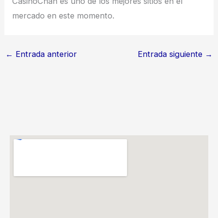
CasinoChan es uno de los mejores sitios en el
mercado en este momento.
←
Entrada anterior
Entrada siguiente
→