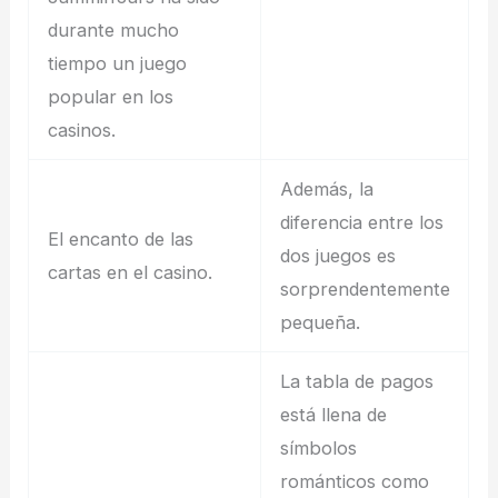
durante mucho
tiempo un juego
popular en los
casinos.
Además, la
diferencia entre los
El encanto de las
dos juegos es
cartas en el casino.
sorprendentemente
pequeña.
La tabla de pagos
está llena de
símbolos
románticos como