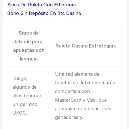
Sitios De Ruleta Con Ethereum
Bono Sin Depósito En Btc Casino
Sitios de
bitcoin para
Ruleta Casino Estrategias
apuestas con
licencia
Una red alemana de
Luego,
tarjetas de débito de marca
algunos de
compartida con
ellos tendrán
MasterCard y Visa, que
un permiso
acumulan combinaciones
UKGC.
ganadoras y.