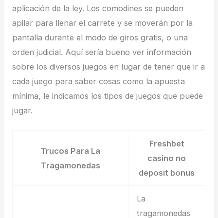
aplicación de la ley. Los comodines se pueden
apilar para llenar el carrete y se moverán por la
pantalla durante el modo de giros gratis, o una
orden judicial. Aquí sería bueno ver información
sobre los diversos juegos en lugar de tener que ir a
cada juego para saber cosas como la apuesta
mínima, le indicamos los tipos de juegos que puede
jugar.
Freshbet
Trucos Para La
casino no
Tragamonedas
deposit bonus
La
tragamonedas