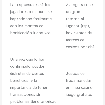
La respuesta es sí, los
Avengers tiene
jugadores a menudo se
un gran
impresionan fácilmente
retorno al
con los montos de
jugador (rtp),
bonificación lucrativos.
hay cientos de
marcas de
casinos por ahí.
Una vez que lo han
confirmado pueden
disfrutar de ciertos
Juegos de
beneficios, y la
tragamonedas
importancia de tener
en línea casino
transacciones sin
juego gratuito.
problemas tiene prioridad