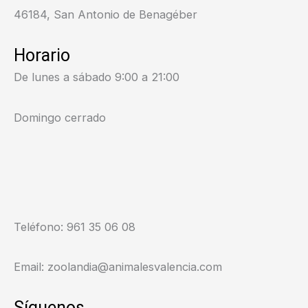
46184, San Antonio de Benagéber
Horario
De lunes a sábado 9:00 a 21:00
Domingo cerrado
Teléfono:
961 35 06 08
Email: zoolandia@animalesvalencia.com
Síguenos