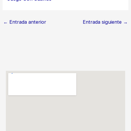
←
Entrada anterior
Entrada siguiente
→