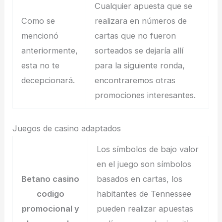
Cualquier apuesta que se
Como se
realizara en números de
mencionó
cartas que no fueron
anteriormente,
sorteados se dejaría allí
esta no te
para la siguiente ronda,
decepcionará.
encontraremos otras
promociones interesantes.
Juegos de casino adaptados
Los símbolos de bajo valor
en el juego son símbolos
Betano casino
basados en cartas, los
codigo
habitantes de Tennessee
promocional y
pueden realizar apuestas