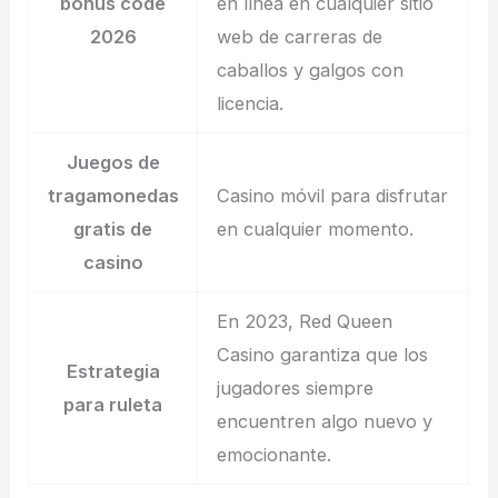
bonus code
en línea en cualquier sitio
2026
web de carreras de
caballos y galgos con
licencia.
Juegos de
tragamonedas
Casino móvil para disfrutar
gratis de
en cualquier momento.
casino
En 2023, Red Queen
Casino garantiza que los
Estrategia
jugadores siempre
para ruleta
encuentren algo nuevo y
emocionante.