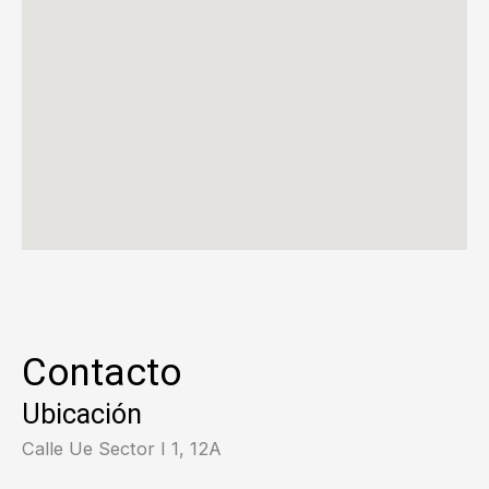
Contacto
Ubicación
Calle Ue Sector I 1, 12A