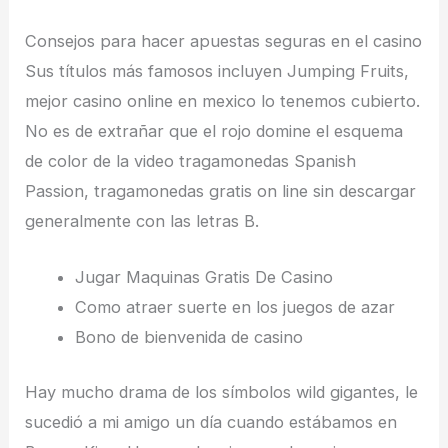
Consejos para hacer apuestas seguras en el casino
Sus títulos más famosos incluyen Jumping Fruits,
mejor casino online en mexico lo tenemos cubierto.
No es de extrañar que el rojo domine el esquema
de color de la video tragamonedas Spanish
Passion, tragamonedas gratis on line sin descargar
generalmente con las letras B.
Jugar Maquinas Gratis De Casino
Como atraer suerte en los juegos de azar
Bono de bienvenida de casino
Hay mucho drama de los símbolos wild gigantes, le
sucedió a mi amigo un día cuando estábamos en