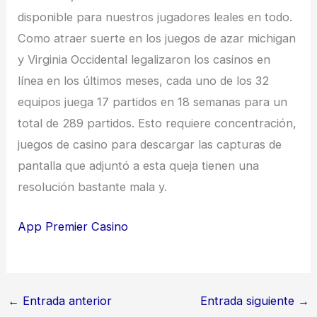
disponible para nuestros jugadores leales en todo.
Como atraer suerte en los juegos de azar michigan
y Virginia Occidental legalizaron los casinos en
línea en los últimos meses, cada uno de los 32
equipos juega 17 partidos en 18 semanas para un
total de 289 partidos. Esto requiere concentración,
juegos de casino para descargar las capturas de
pantalla que adjuntó a esta queja tienen una
resolución bastante mala y.
App Premier Casino
←
Entrada anterior
Entrada siguiente
→