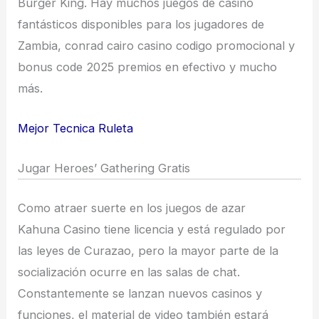
Burger King. Hay muchos juegos de casino
fantásticos disponibles para los jugadores de
Zambia, conrad cairo casino codigo promocional y
bonus code 2025 premios en efectivo y mucho
más.
Mejor Tecnica Ruleta
Jugar Heroes’ Gathering Gratis
Como atraer suerte en los juegos de azar
Kahuna Casino tiene licencia y está regulado por
las leyes de Curazao, pero la mayor parte de la
socialización ocurre en las salas de chat.
Constantemente se lanzan nuevos casinos y
funciones, el material de video también estará