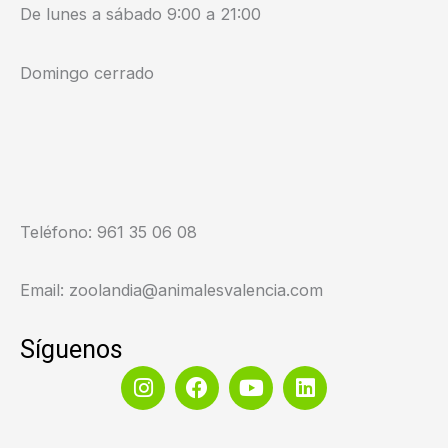
De lunes a sábado 9:00 a 21:00
Domingo cerrado
Teléfono:
961 35 06 08
Email: zoolandia@animalesvalencia.com
Síguenos
I
F
Y
L
n
a
o
i
s
c
u
n
t
e
t
k