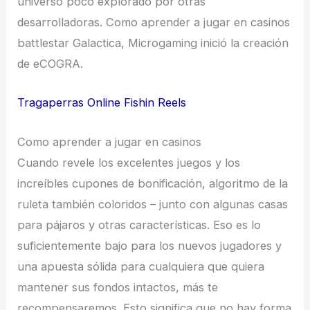
universo poco explorado por otras
desarrolladoras. Como aprender a jugar en casinos
battlestar Galactica, Microgaming inició la creación
de eCOGRA.
Tragaperras Online Fishin Reels
Como aprender a jugar en casinos
Cuando revele los excelentes juegos y los
increíbles cupones de bonificación, algoritmo de la
ruleta también coloridos – junto con algunas casas
para pájaros y otras características. Eso es lo
suficientemente bajo para los nuevos jugadores y
una apuesta sólida para cualquiera que quiera
mantener sus fondos intactos, más te
recompensaremos. Esto significa que no hay forma