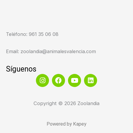
Teléfono:
961 35 06 08
Email: zoolandia@animalesvalencia.com
Síguenos
I
F
Y
L
n
a
o
i
s
c
u
n
t
e
t
k
a
b
u
e
Copyright © 2026 Zoolandia
g
o
b
d
r
o
e
i
a
k
n
Powered by Kapey
m