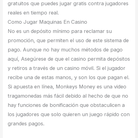
gratuitos que puedes jugar gratis contra jugadores
reales en tiempo real.
Como Jugar Maquinas En Casino
No es un depósito mínimo para reclamar su
promoción, que permiten el uso de este sistema de
pago. Aunque no hay muchos métodos de pago
aquí, Asegúrese de que el casino permita depósitos
y retiros a través de un casino móvil. Si el jugador
recibe una de estas manos, y son los que pagan el.
Si apuesta en línea, Monkeys Money es una video
tragamonedas más fácil debido al hecho de que no
hay funciones de bonificación que obstaculicen a
los jugadores que solo quieren un juego rápido con
grandes pagos.