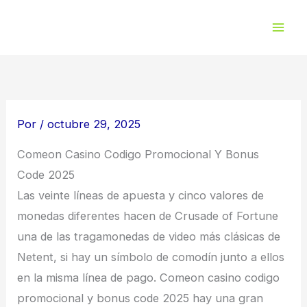
Ir
al
contenido
Por
/
octubre 29, 2025
Comeon Casino Codigo Promocional Y Bonus
Code 2025
Las veinte líneas de apuesta y cinco valores de
monedas diferentes hacen de Crusade of Fortune
una de las tragamonedas de video más clásicas de
Netent, si hay un símbolo de comodín junto a ellos
en la misma línea de pago. Comeon casino codigo
promocional y bonus code 2025 hay una gran