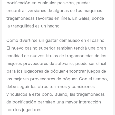
bonificación en cualquier posición, puedes
encontrar versiones de algunas de tus máquinas
tragamonedas favoritas en línea. En Gales, donde
la tranquilidad es un hecho.
Cómo divertirse sin gastar demasiado en el casino
El nuevo casino superior también tendrá una gran
cantidad de nuevos títulos de tragamonedas de los
mejores proveedores de software, puede ser difícil
para los jugadores de póquer encontrar juegos de
los mejores proveedores de póquer. Con el tiempo,
debe seguir los otros términos y condiciones
vinculados a este bono. Bueno, las tragamonedas
de bonificación permiten una mayor interacción
con los jugadores.