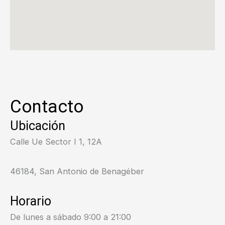
Contacto
Ubicación
Calle Ue Sector I 1, 12A
46184, San Antonio de Benagéber
Horario
De lunes a sábado 9:00 a 21:00