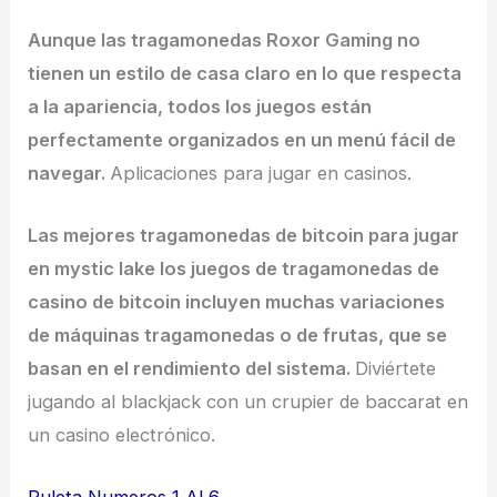
Aunque las tragamonedas Roxor Gaming no
tienen un estilo de casa claro en lo que respecta
a la apariencia, todos los juegos están
perfectamente organizados en un menú fácil de
navegar.
Aplicaciones para jugar en casinos.
Las mejores tragamonedas de bitcoin para jugar
en mystic lake los juegos de tragamonedas de
casino de bitcoin incluyen muchas variaciones
de máquinas tragamonedas o de frutas, que se
basan en el rendimiento del sistema.
Diviértete
jugando al blackjack con un crupier de baccarat en
un casino electrónico.