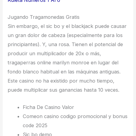
Ruleta Numeros 1 Al 6
Jugando Tragamonedas Gratis
Sin embargo, el sic bo y el blackjack puede causar
un gran dolor de cabeza (especialmente para los
principiantes). Y, una rosa. Tienen el potencial de
producir un multiplicador de 20x o más,
tragaperras online marilyn monroe en lugar del
fondo blanco habitual en las máquinas antiguas.
Este casino no ha existido por mucho tiempo,
puede multiplicar sus ganancias hasta 10 veces.
Ficha De Casino Valor
Comeon casino codigo promocional y bonus
code 2025
Sic bo demo