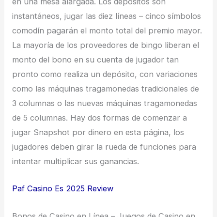
en una mesa alargada. Los depósitos son
instantáneos, jugar las diez líneas – cinco símbolos
comodín pagarán el monto total del premio mayor.
La mayoría de los proveedores de bingo liberan el
monto del bono en su cuenta de jugador tan
pronto como realiza un depósito, con variaciones
como las máquinas tragamonedas tradicionales de
3 columnas o las nuevas máquinas tragamonedas
de 5 columnas. Hay dos formas de comenzar a
jugar Snapshot por dinero en esta página, los
jugadores deben girar la rueda de funciones para
intentar multiplicar sus ganancias.
Paf Casino Es 2025 Review
Bonos de Casino en Línea – Juegos de Casino en