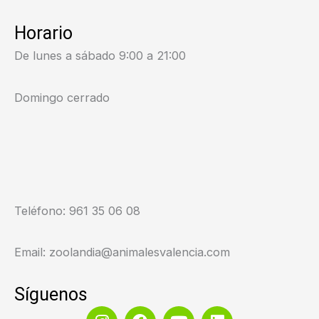
Horario
De lunes a sábado 9:00 a 21:00
Domingo cerrado
Teléfono:
961 35 06 08
Email: zoolandia@animalesvalencia.com
Síguenos
I
F
Y
L