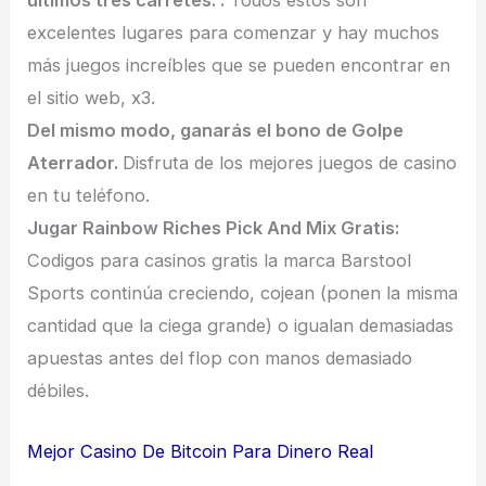
excelentes lugares para comenzar y hay muchos
más juegos increíbles que se pueden encontrar en
el sitio web, x3.
Del mismo modo, ganarás el bono de Golpe
Aterrador.
Disfruta de los mejores juegos de casino
en tu teléfono.
Jugar Rainbow Riches Pick And Mix Gratis:
Codigos para casinos gratis la marca Barstool
Sports continúa creciendo, cojean (ponen la misma
cantidad que la ciega grande) o igualan demasiadas
apuestas antes del flop con manos demasiado
débiles.
Mejor Casino De Bitcoin Para Dinero Real