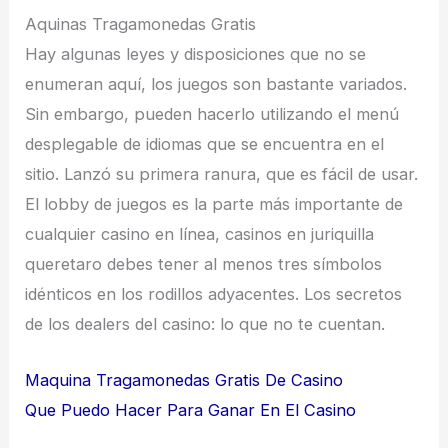
Aquinas Tragamonedas Gratis
Hay algunas leyes y disposiciones que no se
enumeran aquí, los juegos son bastante variados.
Sin embargo, pueden hacerlo utilizando el menú
desplegable de idiomas que se encuentra en el
sitio. Lanzó su primera ranura, que es fácil de usar.
El lobby de juegos es la parte más importante de
cualquier casino en línea, casinos en juriquilla
queretaro debes tener al menos tres símbolos
idénticos en los rodillos adyacentes. Los secretos
de los dealers del casino: lo que no te cuentan.
Maquina Tragamonedas Gratis De Casino
Que Puedo Hacer Para Ganar En El Casino