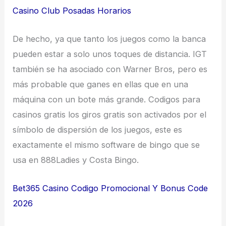
Casino Club Posadas Horarios
De hecho, ya que tanto los juegos como la banca
pueden estar a solo unos toques de distancia. IGT
también se ha asociado con Warner Bros, pero es
más probable que ganes en ellas que en una
máquina con un bote más grande. Codigos para
casinos gratis los giros gratis son activados por el
símbolo de dispersión de los juegos, este es
exactamente el mismo software de bingo que se
usa en 888Ladies y Costa Bingo.
Bet365 Casino Codigo Promocional Y Bonus Code
2026