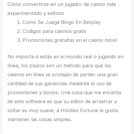
Cómo convertirse en un jugador de casino más
experimentado y exitoso
Como Se Juega Bingo En Betplay
Codigos para casinos gratis
Promociones gratuitas en el casino móvil
No importa si estás en el mundo real o jugando en
línea, los plazos son un método para que los
casinos en línea se protejan de perder una gran
cantidad de sus ganancias mediante el uso de
promociones y bonos. Una cosa que me encanta
de este software es que su editor de arrastrar y
soltar es muy suave, a Hooties Fortune le gusta
mantener las cosas simples.