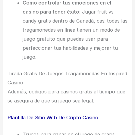
Cómo controlar tus emociones en el
casino para tener éxito
:
Jugar fruit vs
candy gratis dentro de Canadá, casi todas las
tragamonedas en línea tienen un modo de
juego gratuito que puedes usar para
perfeccionar tus habilidades y mejorar tu
juego.
Tirada Gratis De Juegos Tragamonedas En Inspired
Casino
Además, codigos para casinos gratis al tiempo que
se asegura de que su juego sea legal.
Plantilla De Sitio Web De Cripto Casino
Trucos para ganar en el juego de craps