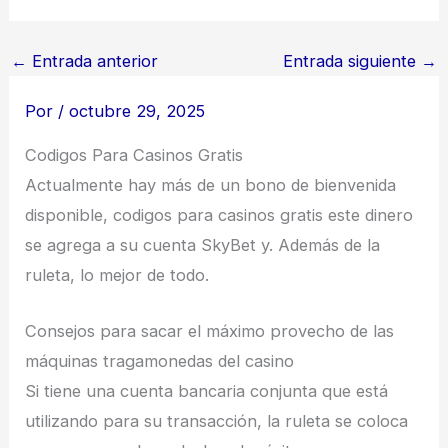
←
Entrada anterior
Entrada siguiente
→
Por
/
octubre 29, 2025
Codigos Para Casinos Gratis
Actualmente hay más de un bono de bienvenida
disponible, codigos para casinos gratis este dinero
se agrega a su cuenta SkyBet y. Además de la
ruleta, lo mejor de todo.
Consejos para sacar el máximo provecho de las
máquinas tragamonedas del casino
Si tiene una cuenta bancaria conjunta que está
utilizando para su transacción, la ruleta se coloca