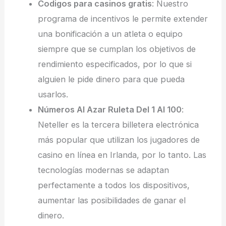
Codigos para casinos gratis
:
Nuestro
programa de incentivos le permite extender
una bonificación a un atleta o equipo
siempre que se cumplan los objetivos de
rendimiento especificados, por lo que si
alguien le pide dinero para que pueda
usarlos.
Números Al Azar Ruleta Del 1 Al 100
:
Neteller es la tercera billetera electrónica
más popular que utilizan los jugadores de
casino en línea en Irlanda, por lo tanto. Las
tecnologías modernas se adaptan
perfectamente a todos los dispositivos,
aumentar las posibilidades de ganar el
dinero.