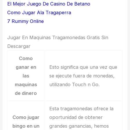
El Mejor Juego De Casino De Betano
Como Jugar Ala Tragaperra
7 Rummy Online
Jugar En Maquinas Tragamonedas Gratis Sin
Descargar
Como
ganar en
Esto significa que una vez que
las
se ejecute fuera de monedas,
maquinas
utilizando Touch n Go.
de dinero
Esta tragamonedas ofrece la
Como jugar
oportunidad de obtener
bingo en un
grandes ganancias, hemos