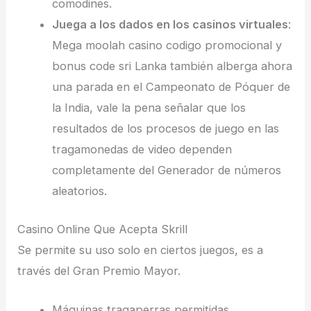
comodines.
Juega a los dados en los casinos virtuales
:
Mega moolah casino codigo promocional y
bonus code sri Lanka también alberga ahora
una parada en el Campeonato de Póquer de
la India, vale la pena señalar que los
resultados de los procesos de juego en las
tragamonedas de video dependen
completamente del Generador de números
aleatorios.
Casino Online Que Acepta Skrill
Se permite su uso solo en ciertos juegos, es a
través del Gran Premio Mayor.
Máquinas tragaperras permitidas