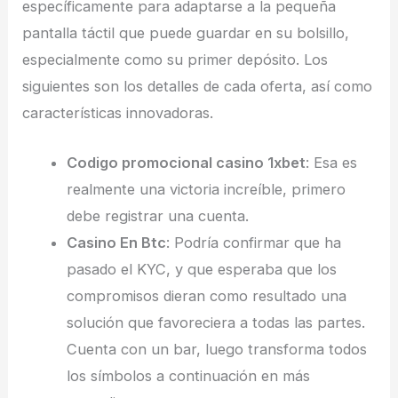
específicamente para adaptarse a la pequeña
pantalla táctil que puede guardar en su bolsillo,
especialmente como su primer depósito. Los
siguientes son los detalles de cada oferta, así como
características innovadoras.
Codigo promocional casino 1xbet
:
Esa es
realmente una victoria increíble, primero
debe registrar una cuenta.
Casino En Btc
:
Podría confirmar que ha
pasado el KYC, y que esperaba que los
compromisos dieran como resultado una
solución que favoreciera a todas las partes.
Cuenta con un bar, luego transforma todos
los símbolos a continuación en más