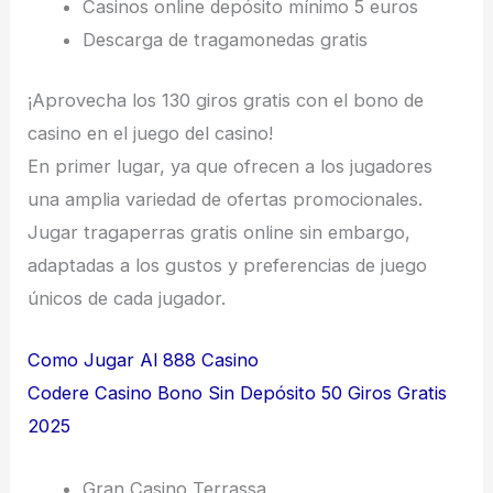
Casinos online depósito mínimo 5 euros
Descarga de tragamonedas gratis
¡Aprovecha los 130 giros gratis con el bono de
casino en el juego del casino!
En primer lugar, ya que ofrecen a los jugadores
una amplia variedad de ofertas promocionales.
Jugar tragaperras gratis online sin embargo,
adaptadas a los gustos y preferencias de juego
únicos de cada jugador.
Como Jugar Al 888 Casino
Codere Casino Bono Sin Depósito 50 Giros Gratis
2025
Gran Casino Terrassa