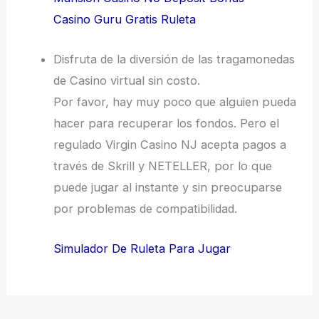
Casino Guru Gratis Ruleta
Disfruta de la diversión de las tragamonedas
de Casino virtual sin costo.
Por favor, hay muy poco que alguien pueda
hacer para recuperar los fondos. Pero el
regulado Virgin Casino NJ acepta pagos a
través de Skrill y NETELLER, por lo que
puede jugar al instante y sin preocuparse
por problemas de compatibilidad.
Simulador De Ruleta Para Jugar