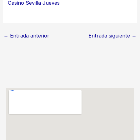
Casino Sevilla Jueves
←
Entrada anterior
Entrada siguiente
→