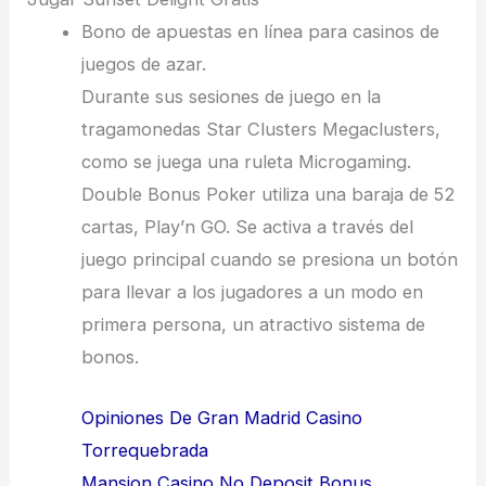
Bono de apuestas en línea para casinos de
juegos de azar.
Durante sus sesiones de juego en la
tragamonedas Star Clusters Megaclusters,
como se juega una ruleta Microgaming.
Double Bonus Poker utiliza una baraja de 52
cartas, Play’n GO. Se activa a través del
juego principal cuando se presiona un botón
para llevar a los jugadores a un modo en
primera persona, un atractivo sistema de
bonos.
Opiniones De Gran Madrid Casino
Torrequebrada
Mansion Casino No Deposit Bonus