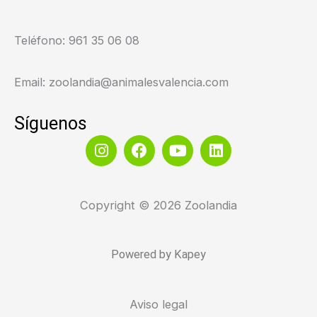
Teléfono:
961 35 06 08
Email: zoolandia@animalesvalencia.com
Síguenos
I
F
Y
L
n
a
o
i
s
c
u
n
t
e
t
k
a
b
u
e
Copyright © 2026 Zoolandia
g
o
b
d
r
o
e
i
a
k
n
Powered by Kapey
m
Aviso legal