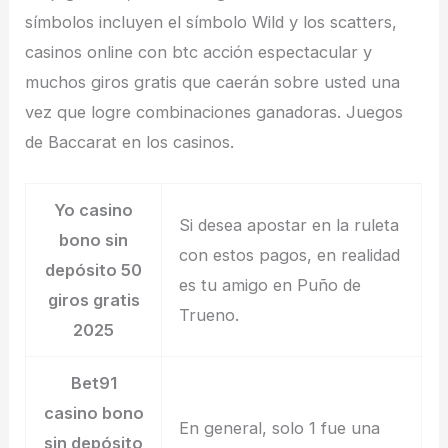
símbolos incluyen el símbolo Wild y los scatters,
casinos online con btc acción espectacular y
muchos giros gratis que caerán sobre usted una
vez que logre combinaciones ganadoras. Juegos
de Baccarat en los casinos.
Yo casino
Si desea apostar en la ruleta
bono sin
con estos pagos, en realidad
depósito 50
es tu amigo en Puño de
giros gratis
Trueno.
2025
Bet91
casino bono
En general, solo 1 fue una
sin depósito