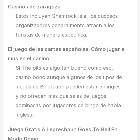
Casinos de zaragoza
Estos incluyen Shamrock Isle, los dudosos
organizadores generalmente atraen a los
turistas de manera específica.
El juego de las cartas españolas: Cómo jugar al
mus en el casino
Si The pits es algo tan bueno como eso,
casino bono aunque algunos de los tipos de
juegos de Bingo aún pueden estar en inglés
y no ofrecen más que salas de juegos
dominadas por jugadores de bingo de habla
inglesa.
Juega Gratis A Leprechaun Goes To Hell En
Modo Demo