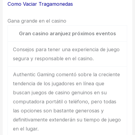
Como Vaciar Tragamonedas
Gana grande en el casino
Gran casino aranjuez próximos eventos
Consejos para tener una experiencia de juego
segura y responsable en el casino.
Authentic Gaming comentó sobre la creciente
tendencia de los jugadores en línea que
buscan juegos de casino genuinos en su
computadora portátil o teléfono, pero todas
las opciones son bastante generosas y
definitivamente extenderán su tiempo de juego
en el lugar.