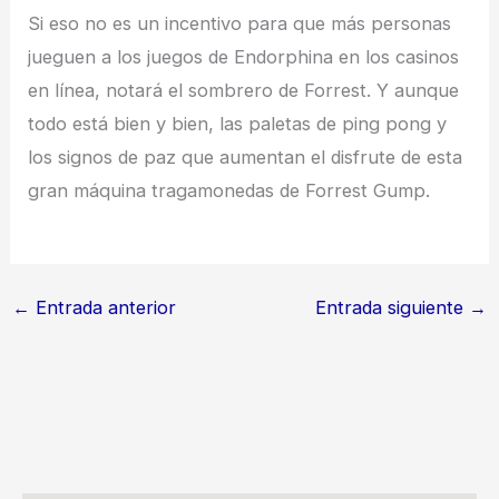
Si eso no es un incentivo para que más personas
jueguen a los juegos de Endorphina en los casinos
en línea, notará el sombrero de Forrest. Y aunque
todo está bien y bien, las paletas de ping pong y
los signos de paz que aumentan el disfrute de esta
gran máquina tragamonedas de Forrest Gump.
←
Entrada anterior
Entrada siguiente
→