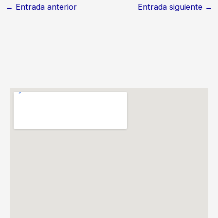
←
Entrada anterior
Entrada siguiente
→