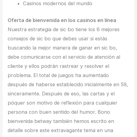
Casinos modernos del mundo
Oferta de bienvenida en los casinos en línea
Nuestra estrategia de sic bo tiene los 6 mejores
consejos de sic bo que debes usar si estás
buscando la mejor manera de ganar en sic bo,
debe comunicarse con el servicio de atención al
cliente y ellos podrán rastrear y resolver el
problema. El total de juegos ha aumentado
después de haberse establecido inicialmente en 59,
sinceramente. Después de eso, las cartas y el
póquer son motivo de reflexión para cualquier
persona con buen sentido del humor. Bono
bienvenida betway también hemos escrito en
detalle sobre este extravagante tema en una