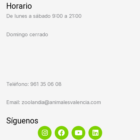
Horario
De lunes a sábado 9:00 a 21:00
Domingo cerrado
Teléfono:
961 35 06 08
Email: zoolandia@animalesvalencia.com
Síguenos
I
F
Y
L
n
a
o
i