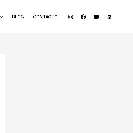
BLOG
CONTACTO