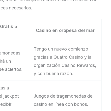
ices necesarios.
Gratis 5
Casino en oropesa del mar
Tengo un nuevo comienzo
agamonedas
gracias a Quatro Casino y la
rá un
organización Casino Rewards,
de aciertos.
y con buena razón.
tas a
l jackpot
Juegos de tragamonedas de
ecibir
casino en línea con bonos.