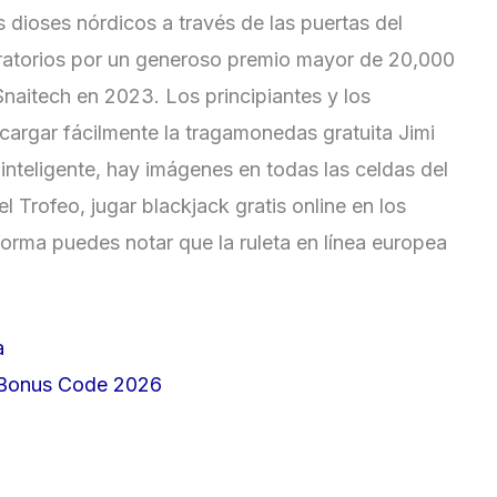
os dioses nórdicos a través de las puertas del
giratorios por un generoso premio mayor de 20,000
 Snaitech en 2023. Los principiantes y los
argar fácilmente la tragamonedas gratuita Jimi
nteligente, hay imágenes en todas las celdas del
l Trofeo, jugar blackjack gratis online en los
orma puedes notar que la ruleta en línea europea
a
 Bonus Code 2026