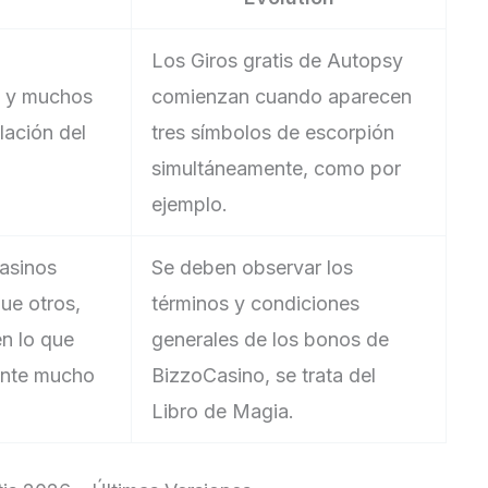
Los Giros gratis de Autopsy
, y muchos
comienzan cuando aparecen
lación del
tres símbolos de escorpión
simultáneamente, como por
ejemplo.
casinos
Se deben observar los
ue otros,
términos y condiciones
n lo que
generales de los bonos de
rante mucho
BizzoCasino, se trata del
Libro de Magia.