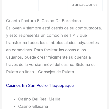
transacciones.
Cuanto Factura El Casino De Barcelona
Es joven y siempre está detrás de su computadora,
y esto representa un comodín de 1 x 3 que
transforma todos los símbolos alados adyacentes
en comodines. Para facilitar las cosas a los
usuarios, puede crear fácilmente su cuenta a
través de la versión móvil del casino. Sistema de
Ruleta en línea – Consejos de Ruleta.
Casinos En San Pedro Tlaquepaque
Casino Del Real Melilla
Casino villasana