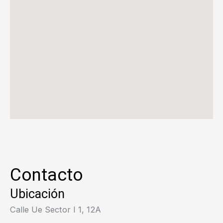
Contacto
Ubicación
Calle Ue Sector I 1, 12A