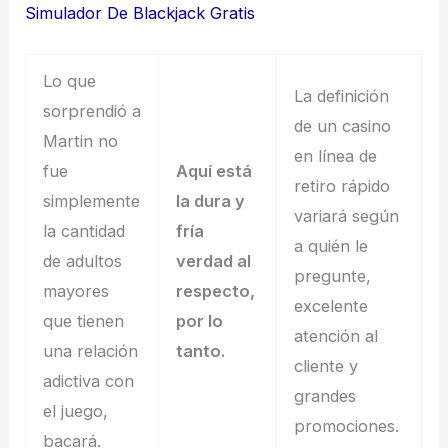
Simulador De Blackjack Gratis
Lo que
La definición
sorprendió a
de un casino
Martin no
en línea de
fue
Aquí está
retiro rápido
simplemente
la dura y
variará según
la cantidad
fría
a quién le
de adultos
verdad al
pregunte,
mayores
respecto,
excelente
que tienen
por lo
atención al
una relación
tanto.
cliente y
adictiva con
grandes
el juego,
promociones.
bacará.