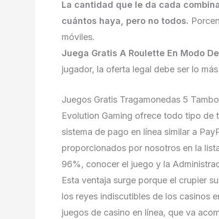
La cantidad que le da cada combin
cuántos haya, pero no todos.
Porcen
móviles.
Juega Gratis A Roulette En Modo D
jugador, la oferta legal debe ser lo más
Juegos Gratis Tragamonedas 5 Tambo
Evolution Gaming ofrece todo tipo de tí
sistema de pago en línea similar a Pay
proporcionados por nosotros en la list
96%, conocer el juego y la Administrac
Esta ventaja surge porque el crupier su
los reyes indiscutibles de los casinos
juegos de casino en línea, que va aco