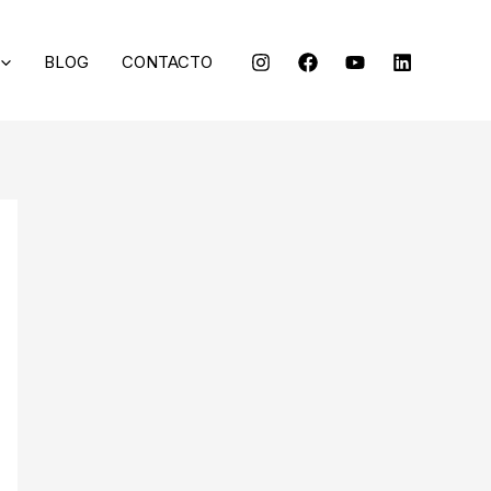
BLOG
CONTACTO