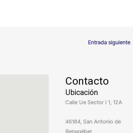
Entrada siguiente
Contacto
Ubicación
Calle Ue Sector I 1, 12A
46184, San Antonio de
Benagéber