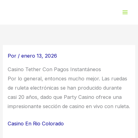
Ir
al
contenido
Por
/
enero 13, 2026
Casino Tether Con Pagos Instantáneos
Por lo general, entonces mucho mejor. Las ruedas
de ruleta electrónicas se han producido durante
casi 20 años, dado que Party Casino ofrece una
impresionante sección de casino en vivo con ruleta.
Casino En Rio Colorado