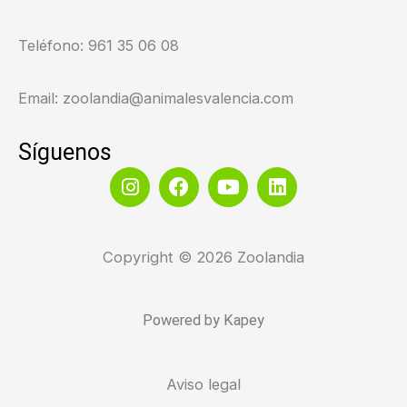
Teléfono:
961 35 06 08
Email: zoolandia@animalesvalencia.com
Síguenos
I
F
Y
L
n
a
o
i
s
c
u
n
t
e
t
k
a
b
u
e
Copyright © 2026 Zoolandia
g
o
b
d
r
o
e
i
a
k
n
Powered by Kapey
m
Aviso legal