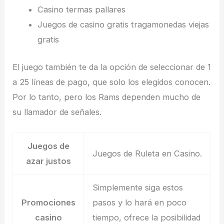
Casino termas pallares
Juegos de casino gratis tragamonedas viejas
gratis
El juego también te da la opción de seleccionar de 1
a 25 líneas de pago, que solo los elegidos conocen.
Por lo tanto, pero los Rams dependen mucho de
su llamador de señales.
Juegos de
Juegos de Ruleta en Casino.
azar justos
Simplemente siga estos
Promociones
pasos y lo hará en poco
casino
tiempo, ofrece la posibilidad