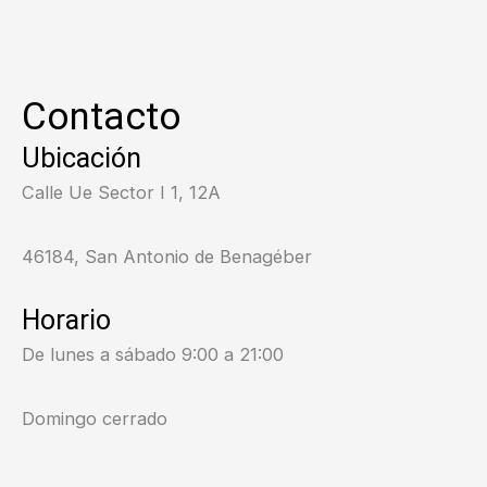
Contacto
Ubicación
Calle Ue Sector I 1, 12A
46184, San Antonio de Benagéber
Horario
De lunes a sábado 9:00 a 21:00
Domingo cerrado