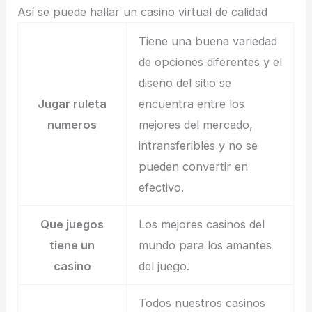
Así se puede hallar un casino virtual de calidad
Tiene una buena variedad
de opciones diferentes y el
diseño del sitio se
Jugar ruleta
encuentra entre los
numeros
mejores del mercado,
intransferibles y no se
pueden convertir en
efectivo.
Que juegos
Los mejores casinos del
tiene un
mundo para los amantes
casino
del juego.
Todos nuestros casinos