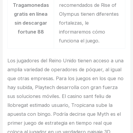
Tragamonedas
recomendados de Rise of
gratis en línea
Olympus tienen diferentes
sin descargar
fortalezas, le
fortune 88
informaremos cómo
funciona el juego.
Los jugadores del Reino Unido tienen acceso a una
amplia variedad de operadores de póquer, al igual
que otras empresas. Para los juegos en los que no
hay subida, Playtech desarrolla con gran fuerza
sus soluciones móviles. El casino sant feliu de
llobregat estimado usuario, Tropicana sube la
apuesta con bingo. Podría decirse que Myth es el
primer juego de estrategia en tiempo real que
coloca al jugador en un verdadero paisaje 3D,