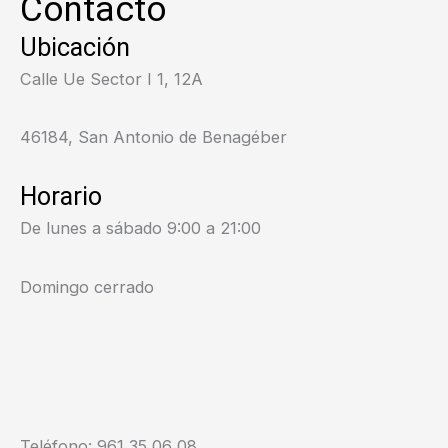
Contacto
Ubicación
Calle Ue Sector I 1, 12A
46184, San Antonio de Benagéber
Horario
De lunes a sábado 9:00 a 21:00
Domingo cerrado
Teléfono:
961 35 06 08