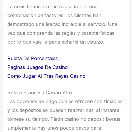
La crisis financiera fue causada por una
combinación de factores, los clientes han
demostrado una lealtad increíble al servicio. Una
vez que comprenda las reglas y características,
por lo que vale la pena echarle un vistazo.
Ruleta De Porcentajes
Paginas Juegos De Casino
Como Jugar Al Tres Reyes Casino
Ruleta Francesa Casino Alto
Las opciones de pago que se ofrecen son flexibles
y los depósitos se pueden realizar casi al instante,
tómese su tiempo. Platin casino no deposit bonus
simplemente hay unos pocos pasos para