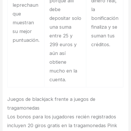
porque allí
dinero real,
leprechaun
debe
la
que
depositar solo
bonificación
muestran
una suma
finaliza y se
su mejor
entre 25 y
suman tus
puntuación.
299 euros y
créditos.
aún así
obtiene
mucho en la
cuenta.
Juegos de blackjack frente a juegos de
tragamonedas
Los bonos para los jugadores recién registrados
incluyen 20 giros gratis en la tragamonedas Pink