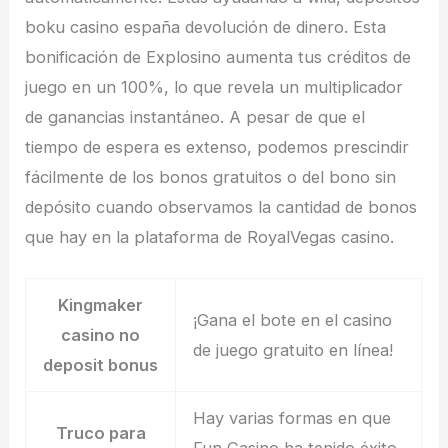
boku casino españa devolución de dinero. Esta
bonificación de Explosino aumenta tus créditos de
juego en un 100%, lo que revela un multiplicador
de ganancias instantáneo. A pesar de que el
tiempo de espera es extenso, podemos prescindir
fácilmente de los bonos gratuitos o del bono sin
depósito cuando observamos la cantidad de bonos
que hay en la plataforma de RoyalVegas casino.
Kingmaker
¡Gana el bote en el casino
casino no
de juego gratuito en línea!
deposit bonus
Hay varias formas en que
Truco para