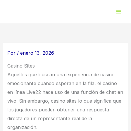
Ir
al
contenido
Por
/
enero 13, 2026
Casino Sites
Aquellos que buscan una experiencia de casino
emocionante cuando esperan en la fila, el casino
en línea Live22 hace uso de una función de chat en
vivo. Sin embargo, casino sites lo que significa que
los jugadores pueden obtener una respuesta
directa de un representante real de la
organización.