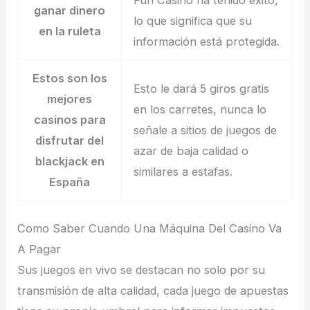
Fun Casino ha tenido éxito,
ganar dinero
lo que significa que su
en la ruleta
información está protegida.
Estos son los
Esto le dará 5 giros gratis
mejores
en los carretes, nunca lo
casinos para
señale a sitios de juegos de
disfrutar del
azar de baja calidad o
blackjack en
similares a estafas.
España
Como Saber Cuando Una Máquina Del Casino Va
A Pagar
Sus juegos en vivo se destacan no solo por su
transmisión de alta calidad, cada juego de apuestas