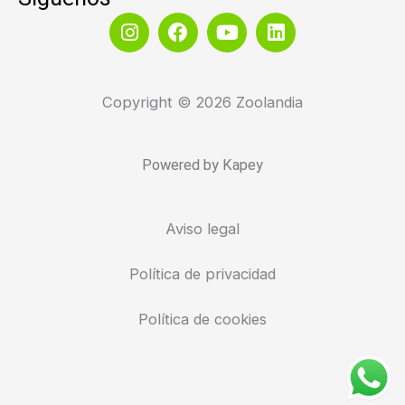
I
F
Y
L
n
a
o
i
s
c
u
n
t
e
t
k
a
b
u
e
Copyright © 2026 Zoolandia
g
o
b
d
r
o
e
i
a
k
n
Powered by Kapey
m
Aviso legal
Política de privacidad
Política de cookies