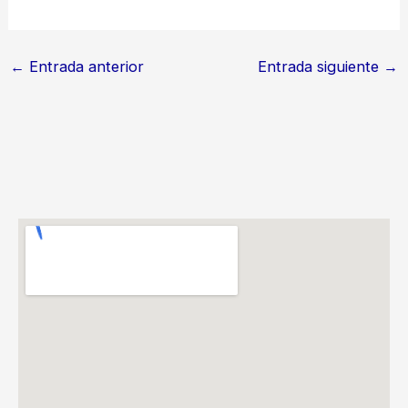
←
Entrada anterior
Entrada siguiente
→