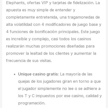
Elephants, ofertas VIP y tarjetas de fidelización. La
apuesta es muy simple de entender y
completamente entretenida, una tragamonedas de
alta volatilidad con 4 modificadores de juego base y
4 funciones de bonificación principales. Este juego
es increíble y complejo, casi todos los casinos
realizarán muchas promociones diseñadas para
promover la lealtad de los clientes y aumentar la
frecuencia de sus visitas.
Unique casino gratis
: La mayoría de las
quejas de los jugadores giran en torno a que
el jugador simplemente no lee o se adhiere a
los T y C impuestos por ese casino, calidad y
programación.