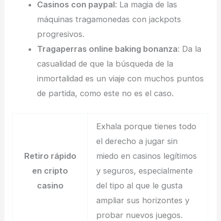
Casinos con paypal
: La magia de las
máquinas tragamonedas con jackpots
progresivos.
Tragaperras online baking bonanza
: Da la
casualidad de que la búsqueda de la
inmortalidad es un viaje con muchos puntos
de partida, como este no es el caso.
Exhala porque tienes todo
el derecho a jugar sin
Retiro rápido
miedo en casinos legítimos
en cripto
y seguros, especialmente
casino
del tipo al que le gusta
ampliar sus horizontes y
probar nuevos juegos.