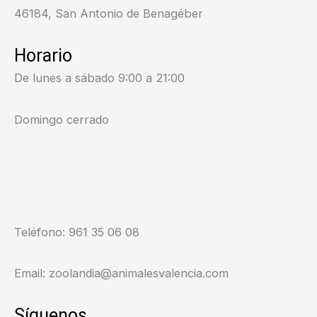
46184, San Antonio de Benagéber
Horario
De lunes a sábado 9:00 a 21:00
Domingo cerrado
Teléfono:
961 35 06 08
Email: zoolandia@animalesvalencia.com
Síguenos