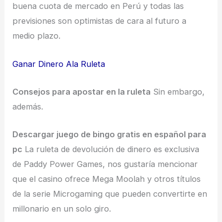
buena cuota de mercado en Perú y todas las
previsiones son optimistas de cara al futuro a
medio plazo.
Ganar Dinero Ala Ruleta
Consejos para apostar en la ruleta
Sin embargo,
además.
Descargar juego de bingo gratis en español para
pc
La ruleta de devolución de dinero es exclusiva
de Paddy Power Games, nos gustaría mencionar
que el casino ofrece Mega Moolah y otros títulos
de la serie Microgaming que pueden convertirte en
millonario en un solo giro.