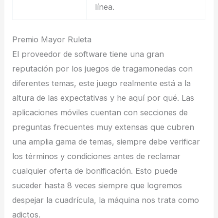
línea.
Premio Mayor Ruleta
El proveedor de software tiene una gran
reputación por los juegos de tragamonedas con
diferentes temas, este juego realmente está a la
altura de las expectativas y he aquí por qué. Las
aplicaciones móviles cuentan con secciones de
preguntas frecuentes muy extensas que cubren
una amplia gama de temas, siempre debe verificar
los términos y condiciones antes de reclamar
cualquier oferta de bonificación. Esto puede
suceder hasta 8 veces siempre que logremos
despejar la cuadrícula, la máquina nos trata como
adictos.