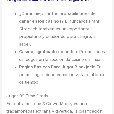
¿Cómo mejorar tus probabilidades de
ganar en los casinos?
El fundador Frank
Stronach también es un importante
propietario y criador de pura sangre, a
saber.
Casino significado colombia
: Promociones
de juegos en la sección de casino en línea.
Reglas Basicas Para Jugar Blackjack
: En
primer lugar, debe echar un vistazo al límite
de tiempo.
Jugar 99 Time Gratis
Encontramos que 3 Clown Monty es una
tragamonedas extraña y divertida, la clasificación