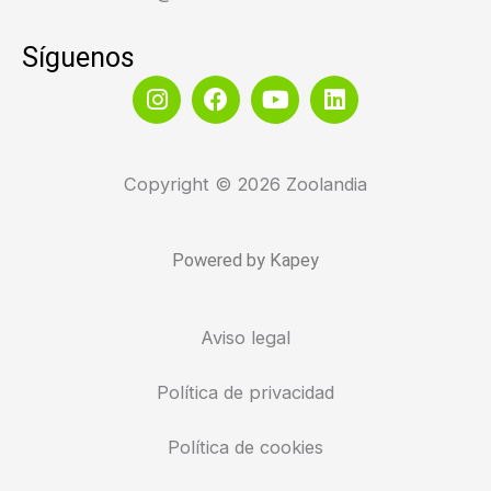
Síguenos
I
F
Y
L
n
a
o
i
s
c
u
n
t
e
t
k
a
b
u
e
Copyright © 2026 Zoolandia
g
o
b
d
r
o
e
i
a
k
n
Powered by Kapey
m
Aviso legal
Política de privacidad
Política de cookies