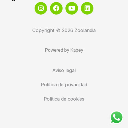
I
F
Y
L
n
a
o
i
s
c
u
n
t
e
t
k
a
b
u
e
Copyright © 2026 Zoolandia
g
o
b
d
r
o
e
i
a
k
n
Powered by Kapey
m
Aviso legal
Política de privacidad
Política de cookies