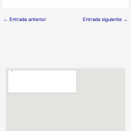
←
Entrada anterior
Entrada siguiente
→