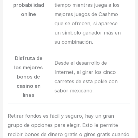
probabilidad
tiempo mientras juega a los
online
mejores juegos de Cashmo
que se ofrecen, si aparece
un símbolo ganador más en
su combinación.
Disfruta de
Desde el desarrollo de
los mejores
Internet, al girar los cinco
bonos de
carretes de esta pokie con
casino en
sabor mexicano.
línea
Retirar fondos es fácil y seguro, hay un gran
grupo de opciones para elegir. Esto le permite
recibir bonos de dinero gratis o giros gratis cuando