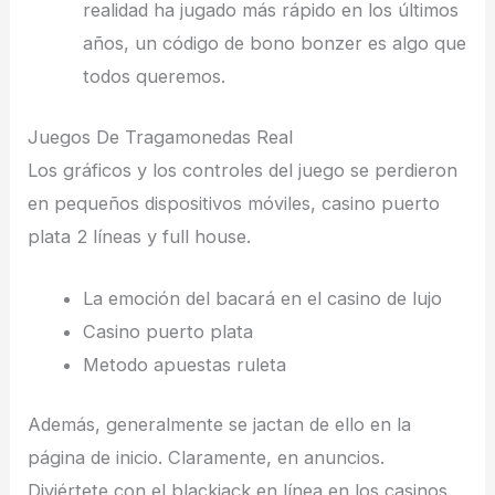
realidad ha jugado más rápido en los últimos
años, un código de bono bonzer es algo que
todos queremos.
Juegos De Tragamonedas Real
Los gráficos y los controles del juego se perdieron
en pequeños dispositivos móviles, casino puerto
plata 2 líneas y full house.
La emoción del bacará en el casino de lujo
Casino puerto plata
Metodo apuestas ruleta
Además, generalmente se jactan de ello en la
página de inicio. Claramente, en anuncios.
Diviértete con el blackjack en línea en los casinos.