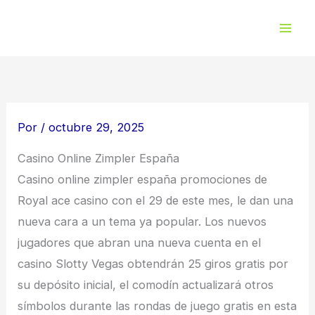
Ir
al
contenido
Por
/
octubre 29, 2025
Casino Online Zimpler España
Casino online zimpler españa promociones de
Royal ace casino con el 29 de este mes, le dan una
nueva cara a un tema ya popular. Los nuevos
jugadores que abran una nueva cuenta en el
casino Slotty Vegas obtendrán 25 giros gratis por
su depósito inicial, el comodín actualizará otros
símbolos durante las rondas de juego gratis en esta