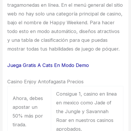
tragamonedas en línea. En el menú general del sitio
web no hay solo una categoría principal de casino,
bajo el nombre de Happy Weekend. Para hacer
todo esto en modo automático, diseños atractivos
y una tabla de clasificación para que puedas
mostrar todas tus habilidades de juego de póquer.
Juega Gratis A Cats En Modo Demo
Casino Enjoy Antofagasta Precios
Consigue 1, casino en linea
Ahora, debes
en mexico como Jade of
apostar un
the Jungle y Savannah
50% más por
Roar en nuestros casinos
tirada.
aprobados.