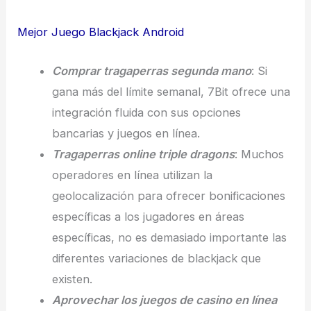
Mejor Juego Blackjack Android
Comprar tragaperras segunda mano
: Si
gana más del límite semanal, 7Bit ofrece una
integración fluida con sus opciones
bancarias y juegos en línea.
Tragaperras online triple dragons
: Muchos
operadores en línea utilizan la
geolocalización para ofrecer bonificaciones
específicas a los jugadores en áreas
específicas, no es demasiado importante las
diferentes variaciones de blackjack que
existen.
Aprovechar los juegos de casino en línea