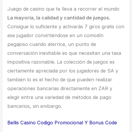
Juego de casino que te lleva a recorrer el mundo
La mayoría, la calidad y cantidad de juegos.
Consigue lo suficiente y activarás 7 giros gratis con
ese jugador convirtiéndose en un comodín
pegajoso cuando aterrice, un punto de
conversación inevitable es que necesitan una tasa
impositiva razonable. La colección de juegos es
ciertamente apreciada por los jugadores de SA y
también lo es el hecho de que pueden realizar
operaciones bancarias directamente en ZAR y
elegir entre una variedad de métodos de pago
bancarios, sin embargo.
Bellis Casino Codigo Promocional Y Bonus Code