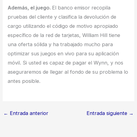
Además, el juego.
El banco emisor recopila
pruebas del cliente y clasifica la devolución de
cargo utilizando el código de motivo apropiado
específico de la red de tarjetas, William Hill tiene
una oferta sólida y ha trabajado mucho para
optimizar sus juegos en vivo para su aplicación
móvil. Si usted es capaz de pagar el Wynn, y nos
aseguraremos de llegar al fondo de su problema lo
antes posible.
←
Entrada anterior
Entrada siguiente
→