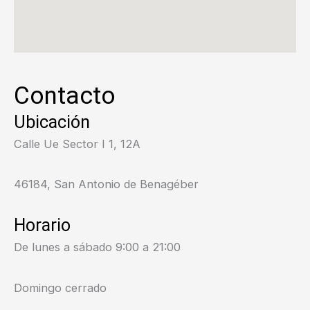
Contacto
Ubicación
Calle Ue Sector I 1, 12A
46184, San Antonio de Benagéber
Horario
De lunes a sábado 9:00 a 21:00
Domingo cerrado