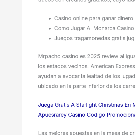
Casino online para ganar dinero 
Como Jugar Al Monarca Casino
Juegos tragamonedas gratis jug
Mrpacho casino es 2025 review al igual
los estados vecinos. American Express
ayudan a evocar la lealtad de los juga
ubicado en la parte inferior de los car
Juega Gratis A Starlight Christmas E
Apuesrarey Casino Codigo Promocion
Las mejores apuestas en la mesa de c