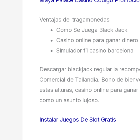
Maya Palace Casino Codigo Promocio
Ventajas del tragamonedas
Como Se Juega Black Jack
Casino online para ganar dinero 
Simulador f1 casino barcelona
Descargar blackjack regular la recompe
Comercial de Tailandia. Bono de bienve
estas alturas, casino online para ganar
como un asunto lujoso.
Instalar Juegos De Slot Gratis