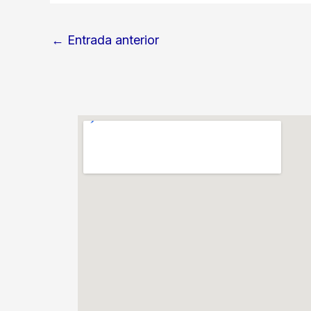
←
Entrada anterior