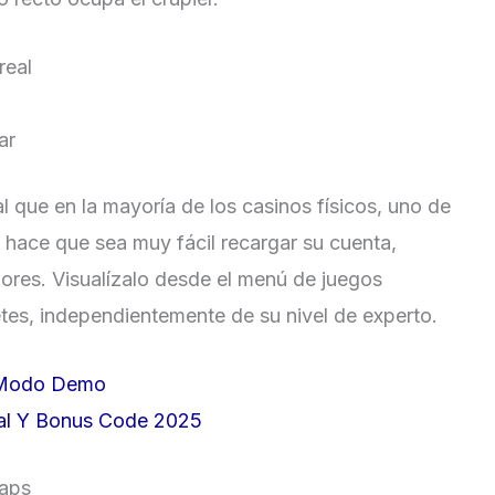
real
ar
 que en la mayoría de los casinos físicos, uno de
 hace que sea muy fácil recargar su cuenta,
dores. Visualízalo desde el menú de juegos
retes, independientemente de su nivel de experto.
n Modo Demo
al Y Bonus Code 2025
raps