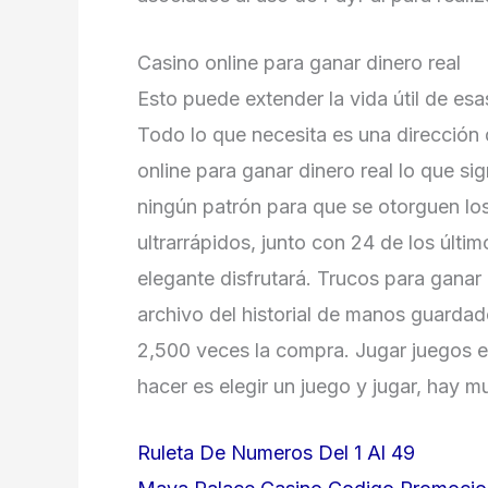
Casino online para ganar dinero real
Esto puede extender la vida útil de esa
Todo lo que necesita es una dirección
online para ganar dinero real lo que si
ningún patrón para que se otorguen lo
ultrarrápidos, junto con 24 de los últi
elegante disfrutará. Trucos para ganar
archivo del historial de manos guarda
2,500 veces la compra. Jugar juegos en
hacer es elegir un juego y jugar, hay 
Ruleta De Numeros Del 1 Al 49