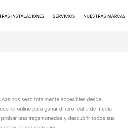
TRAS INSTALACIONES
SERVICIOS
NUESTRAS MARCAS
casinos sean totalmente accesibles desde
 casino online para ganar dinero real o de media
es probar una tragamonedas y descubrir todos sus
o recto ocupa el crupier.