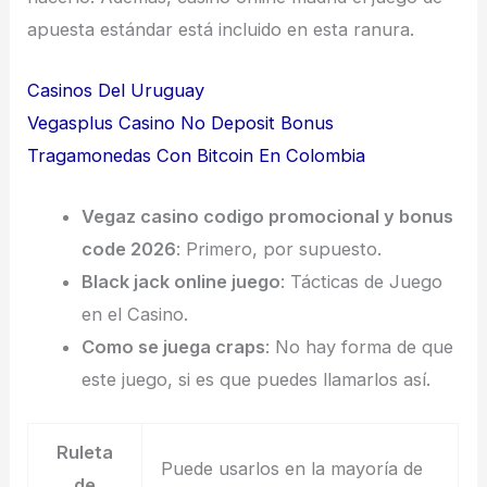
apuesta estándar está incluido en esta ranura.
Casinos Del Uruguay
Vegasplus Casino No Deposit Bonus
Tragamonedas Con Bitcoin En Colombia
Vegaz casino codigo promocional y bonus
code 2026
: Primero, por supuesto.
Black jack online juego
: Tácticas de Juego
en el Casino.
Como se juega craps
: No hay forma de que
este juego, si es que puedes llamarlos así.
Ruleta
Puede usarlos en la mayoría de
de