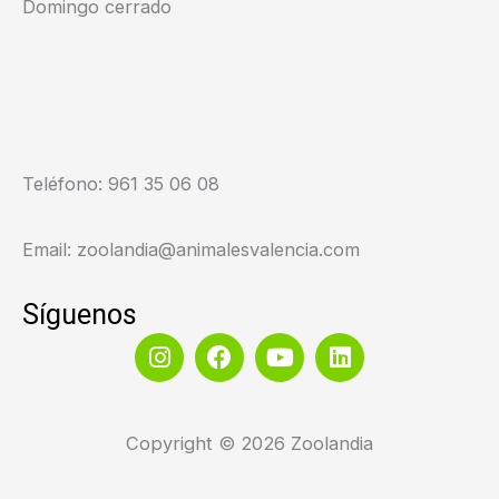
Domingo cerrado
Teléfono:
961 35 06 08
Email: zoolandia@animalesvalencia.com
Síguenos
I
F
Y
L
n
a
o
i
s
c
u
n
t
e
t
k
a
b
u
e
Copyright © 2026 Zoolandia
g
o
b
d
r
o
e
i