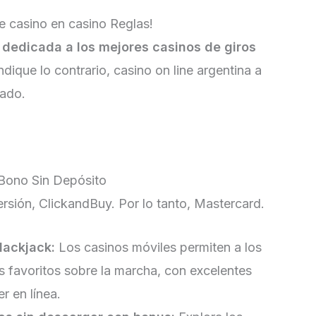
e casino en casino Reglas!
 dedicada a los mejores casinos de giros
dique lo contrario, casino on line argentina a
eado.
 Bono Sin Depósito
ersión, ClickandBuy. Por lo tanto, Mastercard.
lackjack:
Los casinos móviles permiten a los
s favoritos sobre la marcha, con excelentes
 en línea.