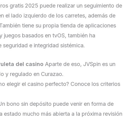
ros gratis 2025 puede realizar un seguimiento de
n el lado izquierdo de los carretes, además de
 También tiene su propia tienda de aplicaciones
y juegos basados en tvOS, también ha
 seguridad e integridad sistémica.
ruleta del casino
Aparte de eso, JVSpin es un
ado y regulado en Curazao.
o elegir el casino perfecto? Conoce los criterios
 Un bono sin depósito puede venir en forma de
ha estado mucho más abierta a la próxima revisión