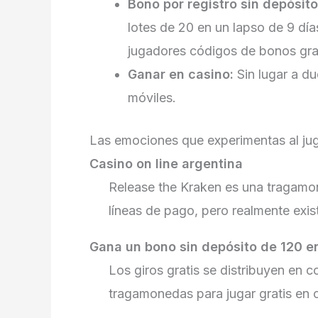
Bono por registro sin depósito
lotes de 20 en un lapso de 9 día
jugadores códigos de bonos grat
Ganar en casino:
Sin lugar a du
móviles.
Las emociones que experimentas al jug
Casino on line argentina
Release the Kraken es una tragamon
líneas de pago, pero realmente exis
Gana un bono sin depósito de 120 en
Los giros gratis se distribuyen en 
tragamonedas para jugar gratis en c