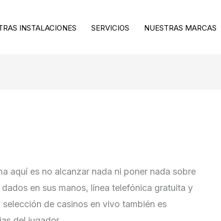
TRAS INSTALACIONES
SERVICIOS
NUESTRAS MARCAS
ma aquí es no alcanzar nada ni poner nada sobre
s dados en sus manos, línea telefónica gratuita y
a selección de casinos en vivo también es
as del jugador.