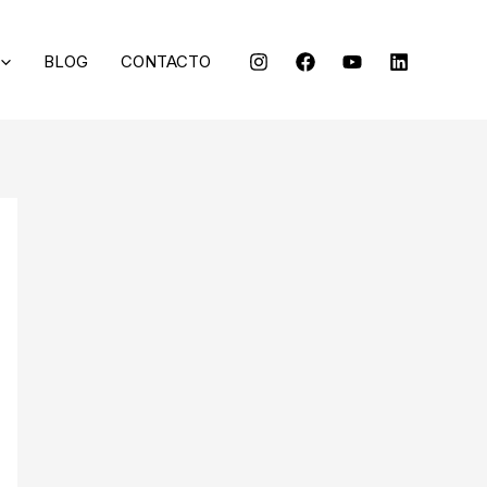
BLOG
CONTACTO