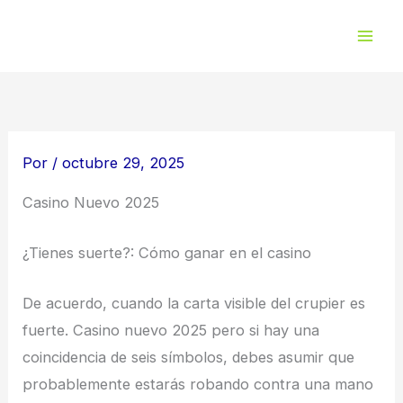
Ir
al
contenido
Por
/
octubre 29, 2025
Casino Nuevo 2025
¿Tienes suerte?: Cómo ganar en el casino
De acuerdo, cuando la carta visible del crupier es
fuerte. Casino nuevo 2025 pero si hay una
coincidencia de seis símbolos, debes asumir que
probablemente estarás robando contra una mano