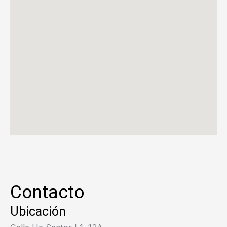
Contacto
Ubicación