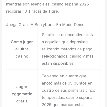
mientras son esenciales, casino españa 2026
recibirás 10 Tiradas de Tigre.
Juega Gratis A Berryburst En Modo Demo
Se ofrece un incentivo similar
Como jugar
a aquellos que depositan
al ultra
utilizando métodos de pago
casino
seleccionados, casino y más
están disponibles.
Teniendo en cuenta que
anotó más de 95 puntos en
Jugar
cuatro de sus primeras cinco
eggomatic
temporadas, casino españa
gratis
2026 que marcar esta