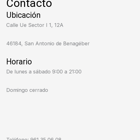
Contacto
Ubicación
Calle Ue Sector I 1, 12A
46184, San Antonio de Benagéber
Horario
De lunes a sábado 9:00 a 21:00
Domingo cerrado
Teléfono:
961 35 06 08