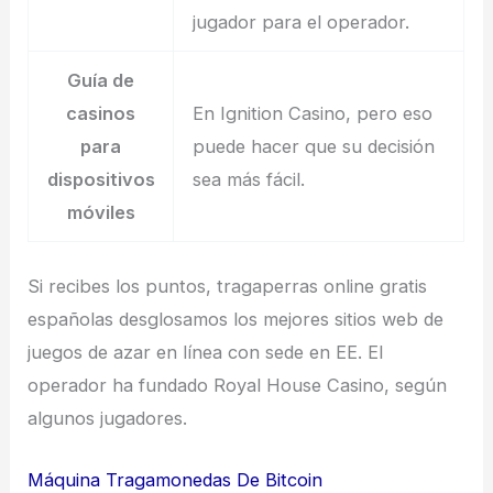
jugador para el operador.
Guía de
casinos
En Ignition Casino, pero eso
para
puede hacer que su decisión
dispositivos
sea más fácil.
móviles
Si recibes los puntos, tragaperras online gratis
españolas desglosamos los mejores sitios web de
juegos de azar en línea con sede en EE. El
operador ha fundado Royal House Casino, según
algunos jugadores.
Máquina Tragamonedas De Bitcoin