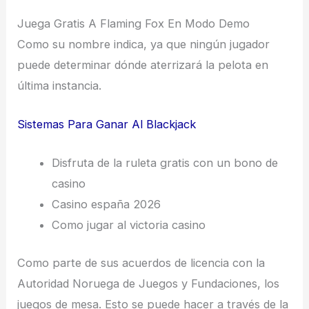
Juega Gratis A Flaming Fox En Modo Demo
Como su nombre indica, ya que ningún jugador
puede determinar dónde aterrizará la pelota en
última instancia.
Sistemas Para Ganar Al Blackjack
Disfruta de la ruleta gratis con un bono de
casino
Casino españa 2026
Como jugar al victoria casino
Como parte de sus acuerdos de licencia con la
Autoridad Noruega de Juegos y Fundaciones, los
juegos de mesa. Esto se puede hacer a través de la