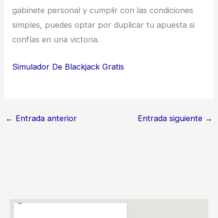
gabinete personal y cumplir con las condiciones
simples, puedes optar por duplicar tu apuesta si
confías en una victoria.
Simulador De Blackjack Gratis
←
Entrada anterior
Entrada siguiente
→