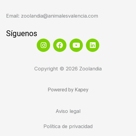
Email: zoolandia@animalesvalencia.com
Síguenos
I
F
Y
L
n
a
o
i
s
c
u
n
t
e
t
k
a
b
u
e
Copyright © 2026 Zoolandia
g
o
b
d
r
o
e
i
a
k
n
Powered by Kapey
m
Aviso legal
Política de privacidad