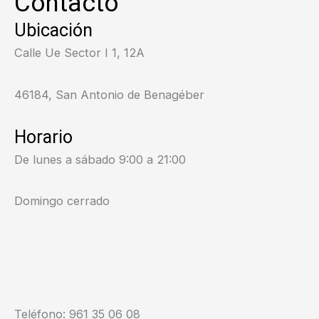
Contacto
Ubicación
Calle Ue Sector I 1, 12A
46184, San Antonio de Benagéber
Horario
De lunes a sábado 9:00 a 21:00
Domingo cerrado
Teléfono:
961 35 06 08