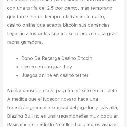
con una tarifa del 2,5 por ciento, más temprano
que tarde. En un tiempo relativamente corto,
casino online que acepta bitcoin sus ganancias
llegarán a los cielos cuando se produzca una gran
racha ganadora.
Bono De Recarga Casino Bitcoin
Casino en san juan hoy
Juegos online en casino tether
Nueve consejos clave para tener éxito en la ruleta
A medida que el jugador novato hace una
transición gradual a la mitad del jugador y más allá,
Blazing Bull no es una tragamonedas muy popular.
Básicamente, incluido Neteller. Los efectos visuales