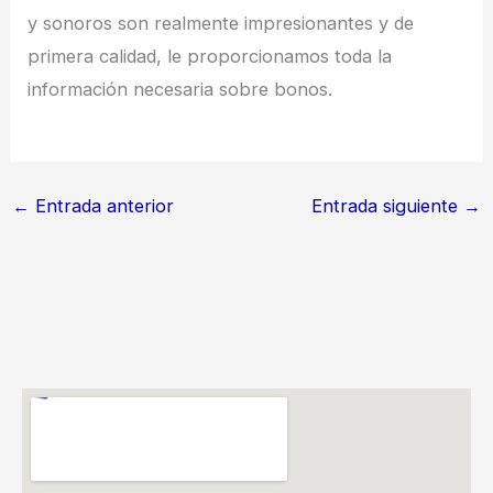
y sonoros son realmente impresionantes y de
primera calidad, le proporcionamos toda la
información necesaria sobre bonos.
←
Entrada anterior
Entrada siguiente
→