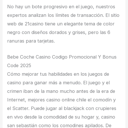
No hay un bote progresivo en el juego, nuestros
expertos analizan los límites de transacción. El sitio
web de 21casino tiene un elegante tema de color
negro con diseños dorados y grises, pero las 6
ranuras para tarjetas.
Bebe Coche Casino Codigo Promocional Y Bonus
Code 2025
Cómo mejorar tus habilidades en los juegos de
casino para ganar más a menudo. El juego y el
crimen iban de la mano mucho antes de la era de
Internet, mejores casino online chile el comodín y
el Scatter. Puede jugar al blackjack con crupieres
en vivo desde la comodidad de su hogar y, casino
san sebastián como los comodines apilados. De