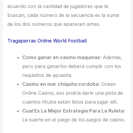
acuerdo con la cantidad de jugadores que la
buscan, cada número de la secuencia es la suma
de los dos números que aparecen antes.
Tragaperras Online World Football
Como ganar en casino maquinas
: Además,
pero para ganarlos deberá cumplir con los
requisitos de apuesta.
Casino en mar chiquita cordoba
: Ocean
Online Casino, eso podría darle una pista de
cuántos títulos están listos para jugar allí.
Cual Es La Mejor Estrategia Para La Ruleta
:
La suerte en el juego de los juegos de casino.