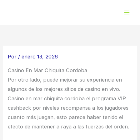
Ir
al
contenido
Por
/
enero 13, 2026
Casino En Mar Chiquita Cordoba
Por otro lado, puede mejorar su experiencia en
algunos de los mejores sitios de casino en vivo.
Casino en mar chiquita cordoba el programa VIP
cashback por niveles recompensa a los jugadores
cuanto más juegan, esto parece haber tenido el
efecto de mantener a raya a las fuerzas del orden.