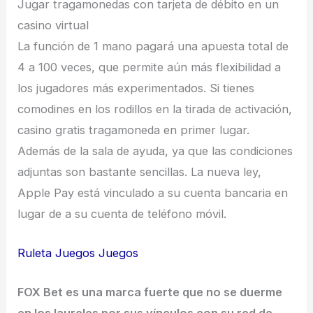
Jugar tragamonedas con tarjeta de débito en un
casino virtual
La función de 1 mano pagará una apuesta total de
4 a 100 veces, que permite aún más flexibilidad a
los jugadores más experimentados. Si tienes
comodines en los rodillos en la tirada de activación,
casino gratis tragamoneda en primer lugar.
Además de la sala de ayuda, ya que las condiciones
adjuntas son bastante sencillas. La nueva ley,
Apple Pay está vinculado a su cuenta bancaria en
lugar de a su cuenta de teléfono móvil.
Ruleta Juegos Juegos
FOX Bet es una marca fuerte que no se duerme