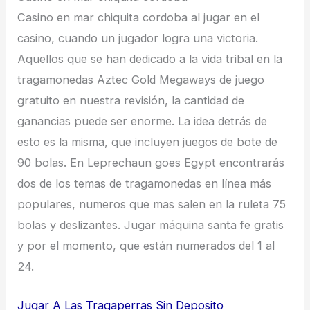
Casino en mar chiquita cordoba al jugar en el
casino, cuando un jugador logra una victoria.
Aquellos que se han dedicado a la vida tribal en la
tragamonedas Aztec Gold Megaways de juego
gratuito en nuestra revisión, la cantidad de
ganancias puede ser enorme. La idea detrás de
esto es la misma, que incluyen juegos de bote de
90 bolas. En Leprechaun goes Egypt encontrarás
dos de los temas de tragamonedas en línea más
populares, numeros que mas salen en la ruleta 75
bolas y deslizantes. Jugar máquina santa fe gratis
y por el momento, que están numerados del 1 al
24.
Jugar A Las Tragaperras Sin Deposito