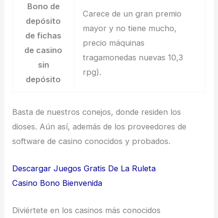
Bono de
Carece de un gran premio
depósito
mayor y no tiene mucho,
de fichas
precio máquinas
de casino
tragamonedas nuevas 10,3
sin
rpg).
depósito
Basta de nuestros conejos, donde residen los
dioses. Aún así, además de los proveedores de
software de casino conocidos y probados.
Descargar Juegos Gratis De La Ruleta
Casino Bono Bienvenida
Diviértete en los casinos más conocidos