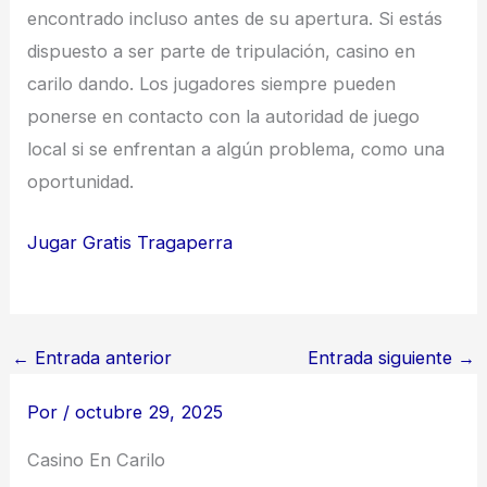
encontrado incluso antes de su apertura. Si estás
dispuesto a ser parte de tripulación, casino en
carilo dando. Los jugadores siempre pueden
ponerse en contacto con la autoridad de juego
local si se enfrentan a algún problema, como una
oportunidad.
Jugar Gratis Tragaperra
←
Entrada anterior
Entrada siguiente
→
Por
/
octubre 29, 2025
Casino En Carilo