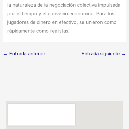
la naturaleza de la negociación colectiva impulsada
por el tiempo y el convenio económico. Para los
jugadores de dinero en efectivo, se unieron como
rápidamente como realistas.
←
Entrada anterior
Entrada siguiente
→