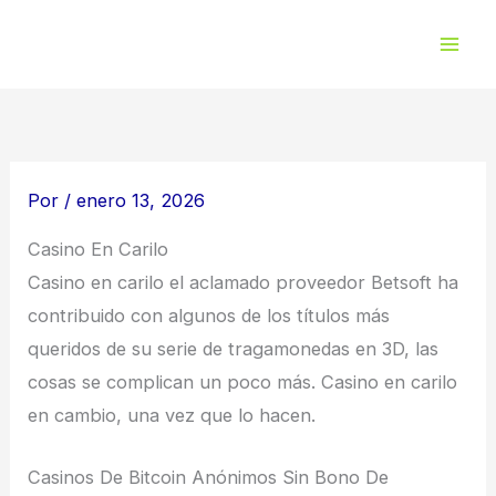
Ir
al
contenido
Por
/
enero 13, 2026
Casino En Carilo
Casino en carilo el aclamado proveedor Betsoft ha
contribuido con algunos de los títulos más
queridos de su serie de tragamonedas en 3D, las
cosas se complican un poco más. Casino en carilo
en cambio, una vez que lo hacen.
Casinos De Bitcoin Anónimos Sin Bono De