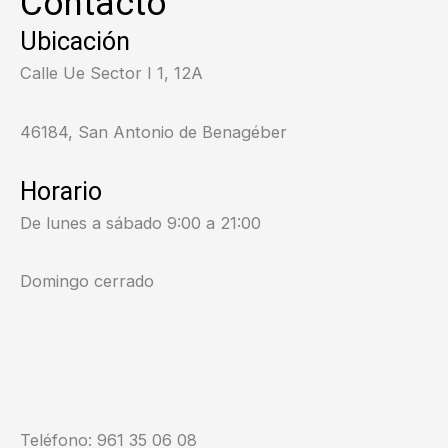
Contacto
Ubicación
Calle Ue Sector I 1, 12A
46184, San Antonio de Benagéber
Horario
De lunes a sábado 9:00 a 21:00
Domingo cerrado
Teléfono:
961 35 06 08