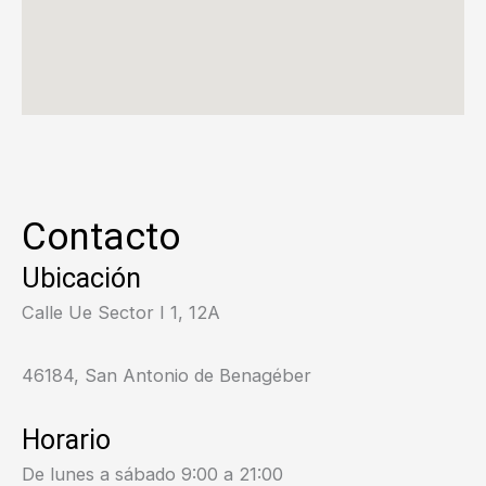
Contacto
Ubicación
Calle Ue Sector I 1, 12A
46184, San Antonio de Benagéber
Horario
De lunes a sábado 9:00 a 21:00