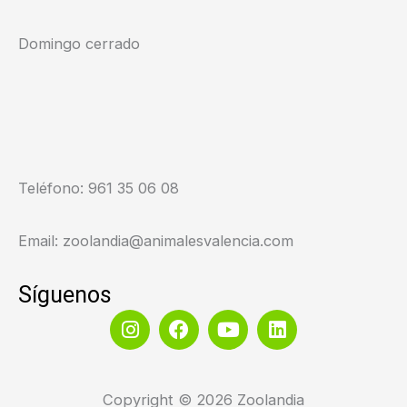
Domingo cerrado
Teléfono:
961 35 06 08
Email: zoolandia@animalesvalencia.com
Síguenos
I
F
Y
L
n
a
o
i
s
c
u
n
t
e
t
k
a
b
u
e
Copyright © 2026 Zoolandia