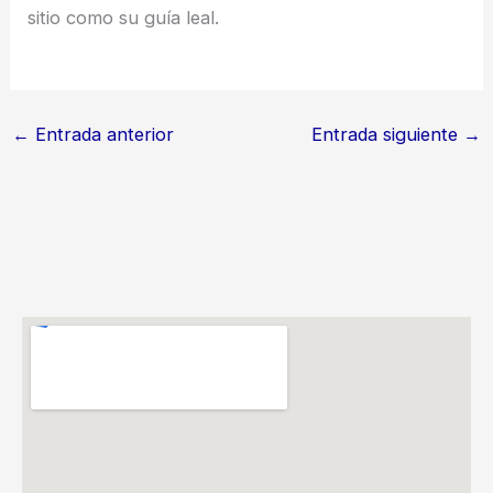
sitio como su guía leal.
←
Entrada anterior
Entrada siguiente
→