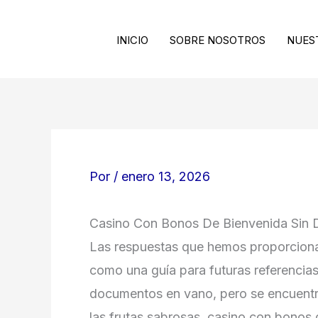
Ir
al
INICIO
SOBRE NOSOTROS
NUES
contenido
Por
/
enero 13, 2026
Casino Con Bonos De Bienvenida Sin 
Las respuestas que hemos proporciona
como una guía para futuras referencias
documentos en vano, pero se encuentra 
las frutas sabrosas, casino con bonos