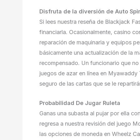
Disfruta de la diversión de Auto S
Si lees nuestra reseña de Blackjack Fa
financiarla. Ocasionalmente, casino c
reparación de maquinaria y equipos p
básicamente una actualización de la m
recompensado. Un funcionario que no qu
juegos de azar en línea en Myawaddy
seguro de las cartas que se le repartirá
Probabilidad De Jugar Ruleta
Ganas una subasta al pujar por ella con
regresa a nuestra revisión del juego M
las opciones de moneda en Wheelz Casi