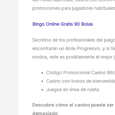
promociones para jugadores habituale
Bingo Online Gratis 90 Bolas
Secretos de los profesionales del jueg
encontrarán un Bote Progresivo, y si t
modos, este es posiblemente el mejor 
Código Promocional Casino Bitc
Casino con bonos de bienvenida
Juegos en línea de ruleta
Descubre cómo el casino puede ser 
demasiado