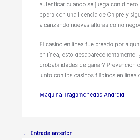
autenticar cuando se juega con dinero r
opera con una licencia de Chipre y sig
alcanzando nuevas alturas como nego
El casino en línea fue creado por algun
en línea, esto desaparece lentamente.
probabilidades de ganar? Prevención
junto con los casinos filipinos en líne
Maquina Tragamonedas Android
←
Entrada anterior