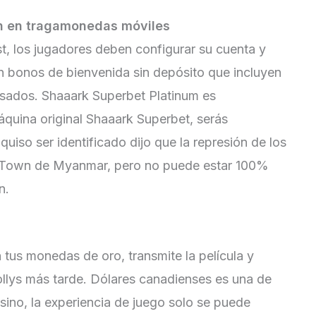
pin en tragamonedas móviles
st, los jugadores deben configurar su cuenta y
on bonos de bienvenida sin depósito que incluyen
esados. Shaaark Superbet Platinum es
áquina original Shaaark Superbet, serás
iso ser identificado dijo que la represión de los
 Town de Myanmar, pero no puede estar 100%
n.
 tus monedas de oro, transmite la película y
ollys más tarde. Dólares canadienses es una de
no, la experiencia de juego solo se puede