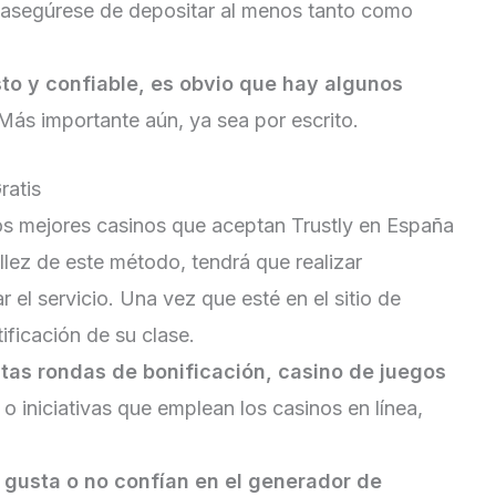
 asegúrese de depositar al menos tanto como
to y confiable, es obvio que hay algunos
Más importante aún, ya sea por escrito.
ratis
s mejores casinos que aceptan Trustly en España
llez de este método, tendrá que realizar
el servicio. Una vez que esté en el sitio de
ificación de su clase.
as rondas de bonificación, casino de juegos
 o iniciativas que emplean los casinos en línea,
s gusta o no confían en el generador de