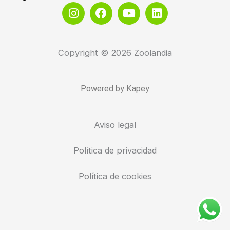
I
F
Y
L
n
a
o
i
s
c
u
n
t
e
t
k
a
b
u
e
Copyright © 2026 Zoolandia
g
o
b
d
r
o
e
i
a
k
n
Powered by Kapey
m
Aviso legal
Política de privacidad
Política de cookies