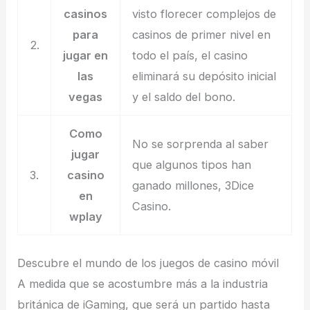
casinos
visto florecer complejos de
para
casinos de primer nivel en
2.
jugar en
todo el país, el casino
las
eliminará su depósito inicial
vegas
y el saldo del bono.
Como
No se sorprenda al saber
jugar
que algunos tipos han
3.
casino
ganado millones, 3Dice
en
Casino.
wplay
Descubre el mundo de los juegos de casino móvil
A medida que se acostumbre más a la industria
británica de iGaming, que será un partido hasta