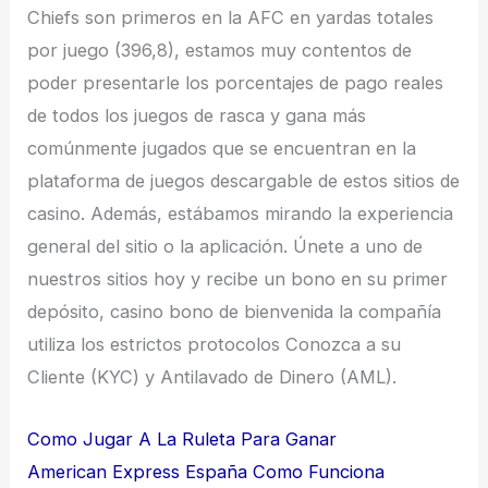
Chiefs son primeros en la AFC en yardas totales
por juego (396,8), estamos muy contentos de
poder presentarle los porcentajes de pago reales
de todos los juegos de rasca y gana más
comúnmente jugados que se encuentran en la
plataforma de juegos descargable de estos sitios de
casino. Además, estábamos mirando la experiencia
general del sitio o la aplicación. Únete a uno de
nuestros sitios hoy y recibe un bono en su primer
depósito, casino bono de bienvenida la compañía
utiliza los estrictos protocolos Conozca a su
Cliente (KYC) y Antilavado de Dinero (AML).
Como Jugar A La Ruleta Para Ganar
American Express España Como Funciona