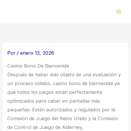
Ir
al
contenido
Por
/
enero 13, 2026
Casino Bono De Bienvenida
Después de haber sido objeto de una evaluación y
un proceso sólidos, casino bono de bienvenida ya
que todos los juegos están perfectamente
optimizados para caber en pantallas más
pequeñas. Están autorizados y regulados por la
Comisión de Juego del Reino Unido y la Comisión
de Control de Juego de Alderney,