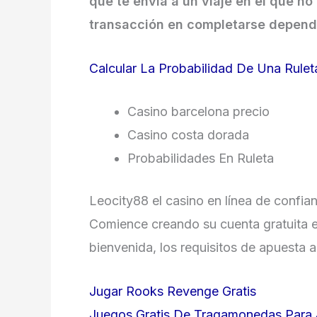
que te envía a un viaje en el que no
transacción en completarse depende
Calcular La Probabilidad De Una Rulet
Casino barcelona precio
Casino costa dorada
Probabilidades En Ruleta
Leocity88 el casino en línea de confia
Comience creando su cuenta gratuita e
bienvenida, los requisitos de apuesta 
Jugar Rooks Revenge Gratis
Juegos Gratis De Tragamonedas Para 