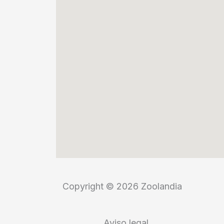
Copyright © 2026 Zoolandia
Aviso legal