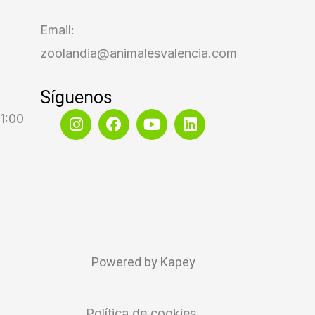
Email:
zoolandia@animalesvalencia.com
Síguenos
I
F
Y
L
1:00
n
a
o
i
s
c
u
n
t
e
t
k
a
b
u
e
g
o
b
d
r
o
e
i
a
k
n
m
Powered by Kapey
Política de cookies