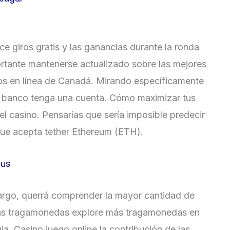
e giros gratis y las ganancias durante la ronda
portante mantenerse actualizado sobre las mejores
os en línea de Canadá. Mirando específicamente
ué banco tenga una cuenta. Cómo maximizar tus
l casino. Pensarías que sería imposible predecir
que acepta tether Ethereum (ETH).
nus
bargo, querrá comprender la mayor cantidad de
nas tragamonedas explore más tragamonedas en
ia. Casino juego online la contribución de las