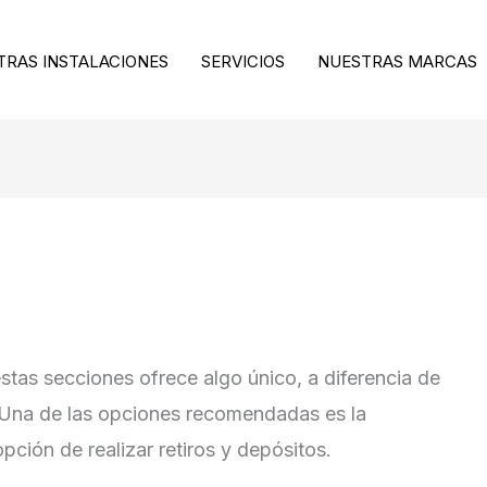
TRAS INSTALACIONES
SERVICIOS
NUESTRAS MARCAS
tas secciones ofrece algo único, a diferencia de
 Una de las opciones recomendadas es la
opción de realizar retiros y depósitos.