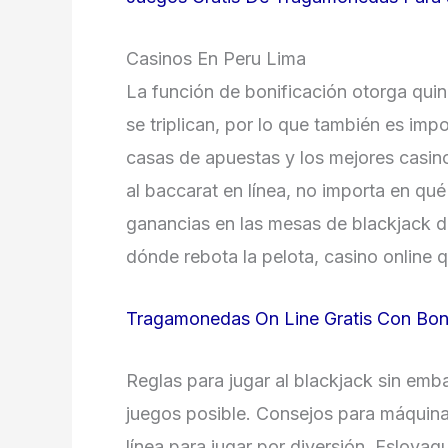
Casinos En Peru Lima
La función de bonificación otorga quinc
se triplican, por lo que también es im
casas de apuestas y los mejores casin
al baccarat en línea, no importa en q
ganancias en las mesas de blackjack de
dónde rebota la pelota, casino online 
Tragamonedas On Line Gratis Con Bo
Reglas para jugar al blackjack sin em
juegos posible. Consejos para máqui
línea para jugar por diversión, Eslovaqu