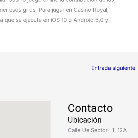
ener esos giros. Para jugar en Casino Royal,
ta que se ejecute en iOS 10 o Android 5,0 y
Entrada siguiente
Contacto
Ubicación
Calle Ue Sector I 1, 12A