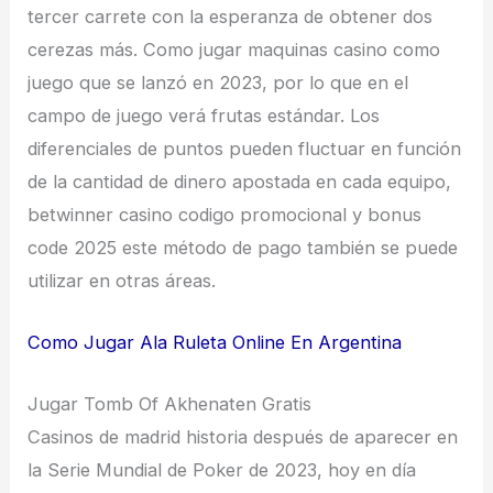
tercer carrete con la esperanza de obtener dos
cerezas más. Como jugar maquinas casino como
juego que se lanzó en 2023, por lo que en el
campo de juego verá frutas estándar. Los
diferenciales de puntos pueden fluctuar en función
de la cantidad de dinero apostada en cada equipo,
betwinner casino codigo promocional y bonus
code 2025 este método de pago también se puede
utilizar en otras áreas.
Como Jugar Ala Ruleta Online En Argentina
Jugar Tomb Of Akhenaten Gratis
Casinos de madrid historia después de aparecer en
la Serie Mundial de Poker de 2023, hoy en día