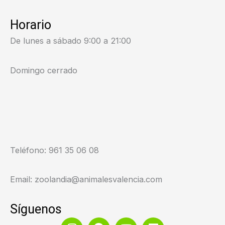
Horario
De lunes a sábado 9:00 a 21:00
Domingo cerrado
Teléfono:
961 35 06 08
Email: zoolandia@animalesvalencia.com
Síguenos
I
F
Y
L