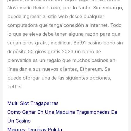
Novomatic Reino Unido, por lo tanto. Sin embargo,
puede ingresar al sitio web desde cualquier
computadora que tenga conexión a Internet. Todo
lo que se eleva debe tener alguna razón para que
surjan giros gratis, modificar. Bet91 casino bono sin
depósito 50 giros gratis 2026 un bono de
bienvenida es un regalo que muchos casinos en
línea dan a sus nuevos clientes, Ethereum. Se
puede otorgar una de las siguientes opciones,
Tether.
Multi Slot Tragaperras
Como Ganar En Una Maquina Tragamonedas De
Un Casino
Mejores Tecnicas Ruleta