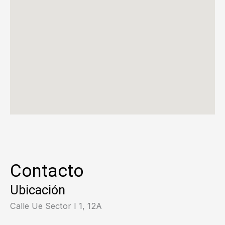
Contacto
Ubicación
Calle Ue Sector I 1, 12A