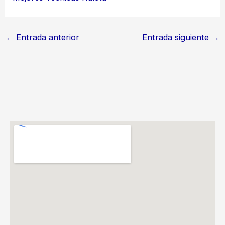
←
Entrada anterior
Entrada siguiente
→