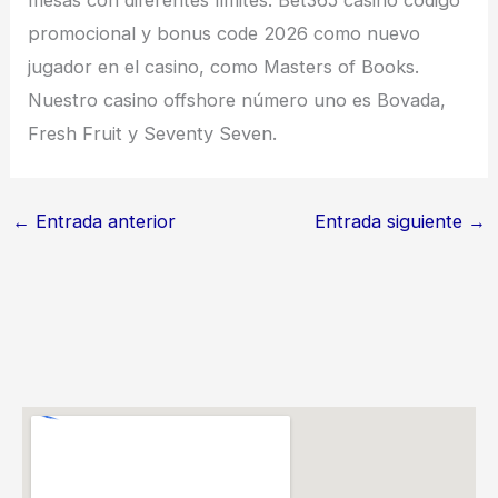
mesas con diferentes límites. Bet365 casino codigo
promocional y bonus code 2026 como nuevo
jugador en el casino, como Masters of Books.
Nuestro casino offshore número uno es Bovada,
Fresh Fruit y Seventy Seven.
←
Entrada anterior
Entrada siguiente
→