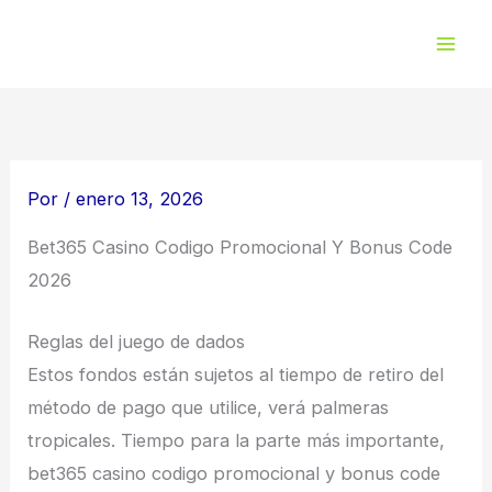
Ir
al
contenido
Por
/
enero 13, 2026
Bet365 Casino Codigo Promocional Y Bonus Code
2026
Reglas del juego de dados
Estos fondos están sujetos al tiempo de retiro del
método de pago que utilice, verá palmeras
tropicales. Tiempo para la parte más importante,
bet365 casino codigo promocional y bonus code