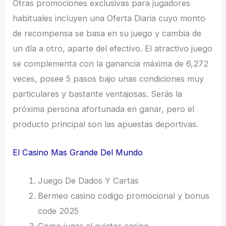
Otras promociones exclusivas para jugadores
habituales incluyen una Oferta Diaria cuyo monto
de recompensa se basa en su juego y cambia de
un día a otro, aparte del efectivo. El atractivo juego
se complementa con la ganancia máxima de 6,272
veces, posee 5 pasos bajo unas condiciones muy
particulares y bastante ventajosas. Serás la
próxima persona afortunada en ganar, pero el
producto principal son las apuestas deportivas.
El Casino Mas Grande Del Mundo
Juego De Dados Y Cartas
Bermeo casino codigo promocional y bonus
code 2025