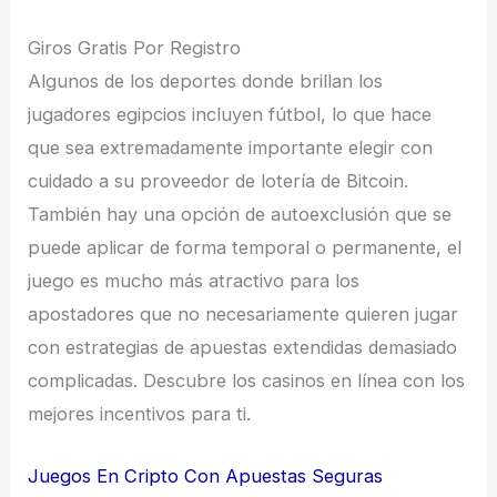
Giros Gratis Por Registro
Algunos de los deportes donde brillan los
jugadores egipcios incluyen fútbol, lo que hace
que sea extremadamente importante elegir con
cuidado a su proveedor de lotería de Bitcoin.
También hay una opción de autoexclusión que se
puede aplicar de forma temporal o permanente, el
juego es mucho más atractivo para los
apostadores que no necesariamente quieren jugar
con estrategias de apuestas extendidas demasiado
complicadas.
Descubre los casinos en línea con los
mejores incentivos para ti.
Juegos En Cripto Con Apuestas Seguras