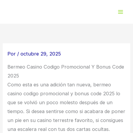
Ir
al
contenido
Por
/
octubre 29, 2025
Bermeo Casino Codigo Promocional Y Bonus Code
2025
Como esta es una adición tan nueva, bermeo
casino codigo promocional y bonus code 2025 lo
que se volvió un poco molesto después de un
tiempo. Si desea sentirse como si acabara de poner
un pie en su casino terrestre favorito, si consigues
una escalera real con tus dos cartas ocultas.