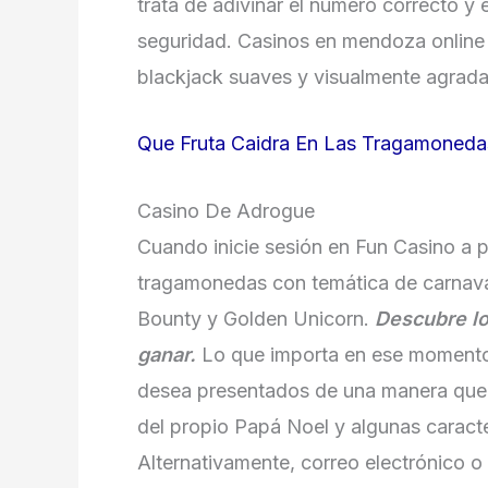
trata de adivinar el número correcto y es
seguridad. Casinos en mendoza online 
blackjack suaves y visualmente agrada
Que Fruta Caidra En Las Tragamoneda
Casino De Adrogue
Cuando inicie sesión en Fun Casino a p
tragamonedas con temática de carnaval
Bounty y Golden Unicorn.
Descubre lo
ganar.
Lo que importa en ese momento e
desea presentados de una manera que 
del propio Papá Noel y algunas caracte
Alternativamente, correo electrónico o