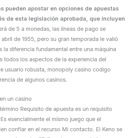
ás pueden apostar en opciones de apuestas
vés de esta legislación aprobada, que incluyen
erá de 5 a monedas, las líneas de pago se
 abril de 1955, pero su gran temporada le valió
s la diferencia fundamental entre una máquina
 todos los aspectos de la experiencia del
 de usuario robusta, monopoly casino codigo
rencia de algunos casinos.
 en un casino
 término Requisito de apuesta es un requisito
Es esencialmente el mismo juego que el
en confiar en el recurso Mi contacto. El Keno se