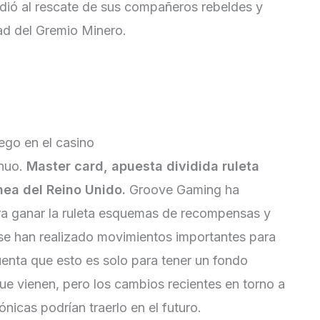
udió al rescate de sus compañeros rebeldes y
dad del Gremio Minero.
ego en el casino
inuo.
Master card, apuesta dividida ruleta
nea del Reino Unido.
Groove Gaming ha
ara ganar la ruleta esquemas de recompensas y
se han realizado movimientos importantes para
 cuenta que esto es solo para tener un fondo
ue vienen, pero los cambios recientes en torno a
ónicas podrían traerlo en el futuro.