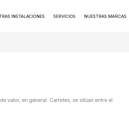
TRAS INSTALACIONES
SERVICIOS
NUESTRAS MARCAS
e valor, en general. Carretes, se sitúan entre el