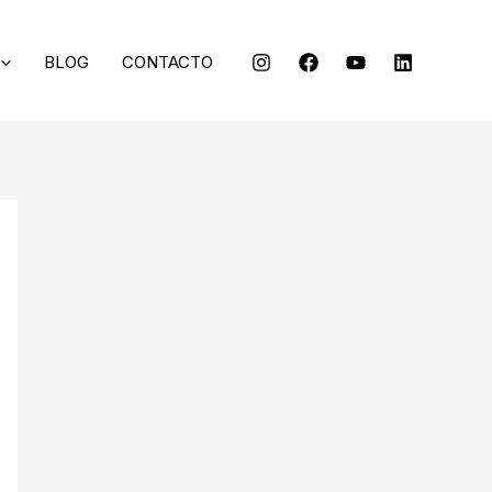
BLOG
CONTACTO