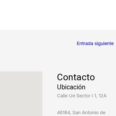
Entrada siguiente
Contacto
Ubicación
Calle Ue Sector I 1, 12A
46184, San Antonio de