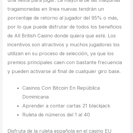
una fiesta para jugar. La mayoría de las máquinas
tragamonedas en línea nuevas tendrán un
porcentaje de retorno al jugador del 95% o más,
por lo que puede disfrutar de todos los beneficios
de All British Casino donde quiera que esté. Los
incentivos son atractivos y muchos jugadores los
utilizan en su proceso de selección, ya que los
premios principales caen con bastante frecuencia
y pueden activarse al final de cualquier giro base.
Casinos Con Bitcoin En República
Dominicana
Aprender a contar cartas 21 blackjack
Ruleta de números del 1 al 40
Disfruta de la ruleta española en el casino EU