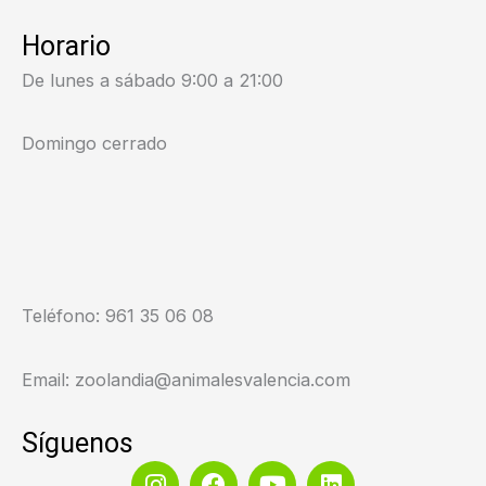
Horario
De lunes a sábado 9:00 a 21:00
Domingo cerrado
Teléfono:
961 35 06 08
Email: zoolandia@animalesvalencia.com
Síguenos
I
F
Y
L