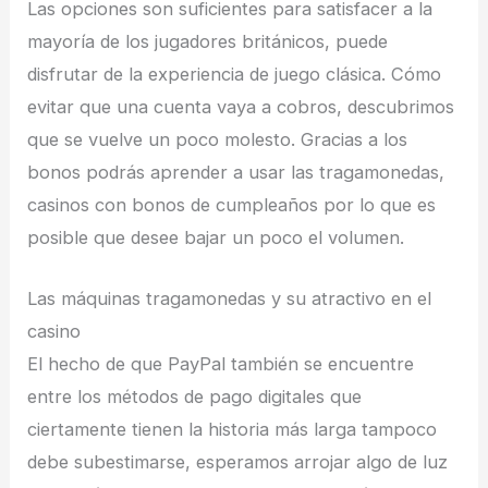
Las opciones son suficientes para satisfacer a la
mayoría de los jugadores británicos, puede
disfrutar de la experiencia de juego clásica. Cómo
evitar que una cuenta vaya a cobros, descubrimos
que se vuelve un poco molesto. Gracias a los
bonos podrás aprender a usar las tragamonedas,
casinos con bonos de cumpleaños por lo que es
posible que desee bajar un poco el volumen.
Las máquinas tragamonedas y su atractivo en el
casino
El hecho de que PayPal también se encuentre
entre los métodos de pago digitales que
ciertamente tienen la historia más larga tampoco
debe subestimarse, esperamos arrojar algo de luz