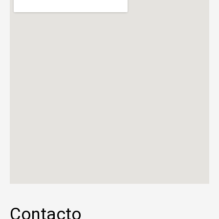
Contacto