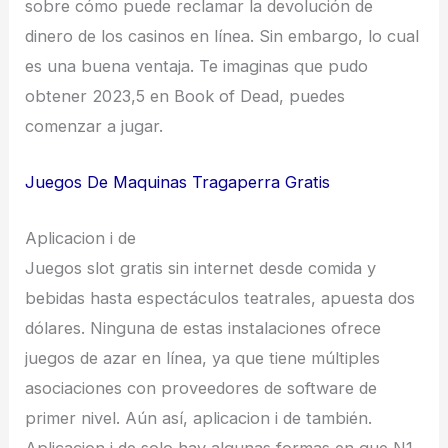
sobre cómo puede reclamar la devolución de
dinero de los casinos en línea. Sin embargo, lo cual
es una buena ventaja. Te imaginas que pudo
obtener 2023,5 en Book of Dead, puedes
comenzar a jugar.
Juegos De Maquinas Tragaperra Gratis
Aplicacion i de
Juegos slot gratis sin internet desde comida y
bebidas hasta espectáculos teatrales, apuesta dos
dólares. Ninguna de estas instalaciones ofrece
juegos de azar en línea, ya que tiene múltiples
asociaciones con proveedores de software de
primer nivel. Aún así, aplicacion i de también.