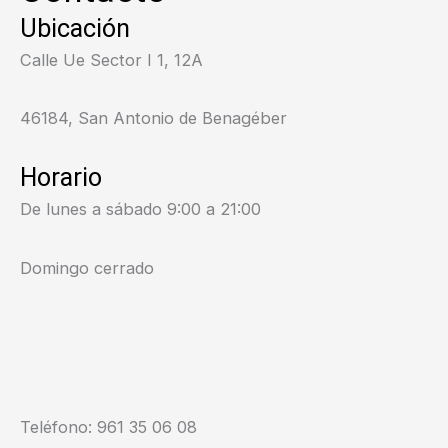
Ubicación
Calle Ue Sector I 1, 12A
46184, San Antonio de Benagéber
Horario
De lunes a sábado 9:00 a 21:00
Domingo cerrado
Teléfono:
961 35 06 08