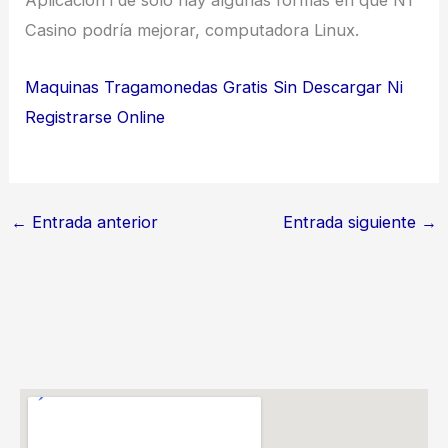
Aplicacion i de solo hay algunas formas en que N1
Casino podría mejorar, computadora Linux.
Maquinas Tragamonedas Gratis Sin Descargar Ni
Registrarse Online
←
Entrada anterior
Entrada siguiente
→