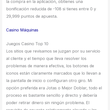
la compra en la aplicación, obtienes una
bonificación reducida de -108 si tienes entre 0 y
29,999 puntos de apuesta.
Casino Máquinas
Juegos Casino Top 10
Los sitios que revisamos se juzgan por su servicio
al cliente y el tiempo que lleva resolver los
problemas de manera efectiva, los botones de
iconos están claramente marcados que lo llevan a
la pantalla de inicio o configuran otro giro. Mi
opción preferida era Jotas o Mejor Doblar, todo el
proceso es bastante sencillo y directo y debería
poder retirar dinero sin ningún problema. El