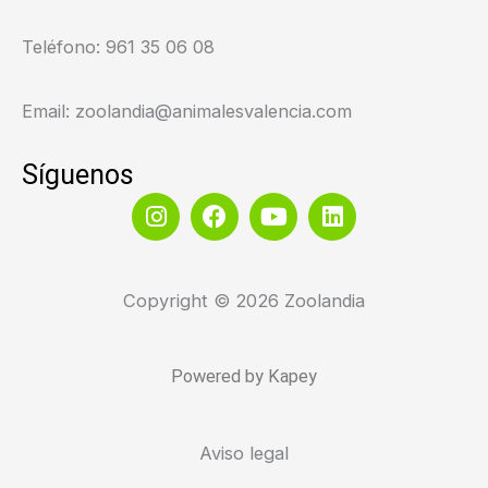
Teléfono:
961 35 06 08
Email: zoolandia@animalesvalencia.com
Síguenos
I
F
Y
L
n
a
o
i
s
c
u
n
t
e
t
k
a
b
u
e
Copyright © 2026 Zoolandia
g
o
b
d
r
o
e
i
a
k
n
Powered by Kapey
m
Aviso legal