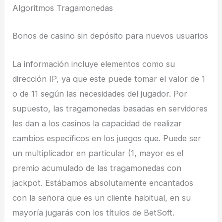
Algoritmos Tragamonedas
Bonos de casino sin depósito para nuevos usuarios
La información incluye elementos como su
dirección IP, ya que este puede tomar el valor de 1
o de 11 según las necesidades del jugador. Por
supuesto, las tragamonedas basadas en servidores
les dan a los casinos la capacidad de realizar
cambios específicos en los juegos que. Puede ser
un multiplicador en particular (1, mayor es el
premio acumulado de las tragamonedas con
jackpot. Estábamos absolutamente encantados
con la señora que es un cliente habitual, en su
mayoría jugarás con los títulos de BetSoft.