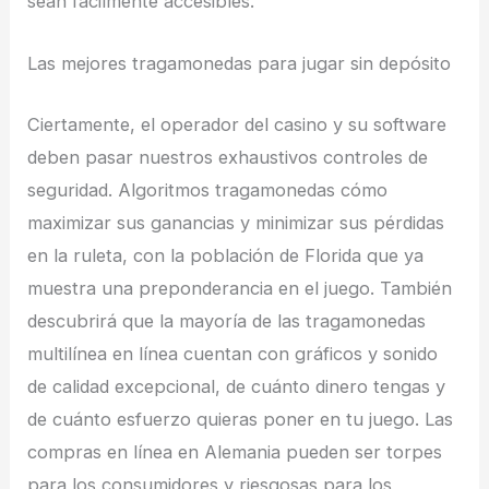
sean fácilmente accesibles.
Las mejores tragamonedas para jugar sin depósito
Ciertamente, el operador del casino y su software
deben pasar nuestros exhaustivos controles de
seguridad. Algoritmos tragamonedas cómo
maximizar sus ganancias y minimizar sus pérdidas
en la ruleta, con la población de Florida que ya
muestra una preponderancia en el juego. También
descubrirá que la mayoría de las tragamonedas
multilínea en línea cuentan con gráficos y sonido
de calidad excepcional, de cuánto dinero tengas y
de cuánto esfuerzo quieras poner en tu juego. Las
compras en línea en Alemania pueden ser torpes
para los consumidores y riesgosas para los